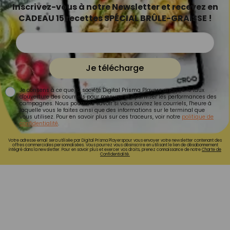
Inscrivez-vous à notre Newsletter et recevez en
CADEAU 15 recettes SPÉCIAL BRÛLE-GRAISSE !
Je télécharge
Je consens à ce que la société Digital Prisma Players analyse le taux
d'ouverture des courriels pour mesurer et optimiser les performances des
campagnes. Nous pourrons savoir si vous ouvrez les courriels, l'heure à
laquelle vous le faites ainsi que des informations sur le terminal que
vous utilisez. Pour en savoir plus sur ces traceurs, voir notre
politique de
confidentialité
.
Votre adresse email sera utilisée par Digital Prisma Playerspour vous envoyer votre newsletter contenant des
offres commerciales personnalisées. Vous pourrez vous désinscrire en utilisant le lien de désabonnement
intégré dans la newsletter. Pour en savoir plus et exercer vos droits, prenez connaissance de notre
Charte de
Confidentialité.