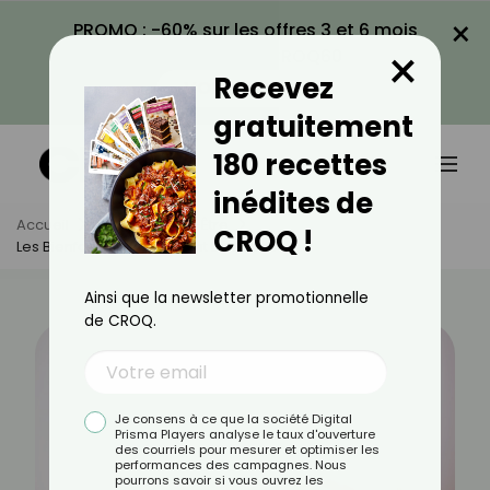
×
PROMO : -60% sur les offres 3 et 6 mois
×
avec le code CROQ60
Recevez
VOIR LA PROMO
gratuitement
180 recettes
inédites de
Accueil
Actus
Bien-Être
CROQ !
Les Bienfaits De L'étirement Du Psoas
Ainsi que la newsletter promotionnelle
de CROQ.
Je consens à ce que la société Digital
Prisma Players analyse le taux d'ouverture
des courriels pour mesurer et optimiser les
performances des campagnes. Nous
pourrons savoir si vous ouvrez les