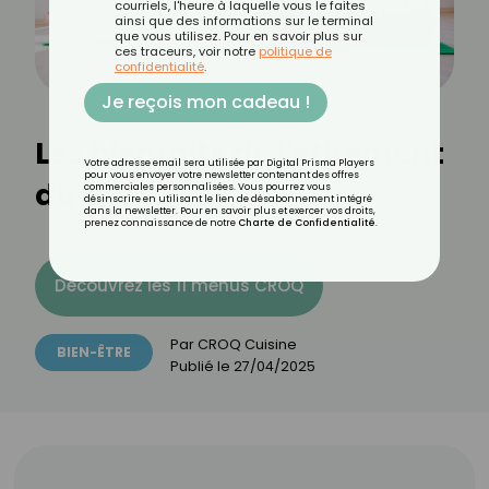
courriels, l'heure à laquelle vous le faites
ainsi que des informations sur le terminal
que vous utilisez. Pour en savoir plus sur
ces traceurs, voir notre
politique de
confidentialité
.
Je reçois mon cadeau !
Les bienfaits de l'étirement
Votre adresse email sera utilisée par Digital Prisma Players
pour vous envoyer votre newsletter contenant des offres
du psoas
commerciales personnalisées. Vous pourrez vous
désinscrire en utilisant le lien de désabonnement intégré
dans la newsletter. Pour en savoir plus et exercer vos droits,
prenez connaissance de notre
Charte de Confidentialité
.
Découvrez les 11 menus CROQ
Par
CROQ Cuisine
BIEN-ÊTRE
Publié le
27/04/2025