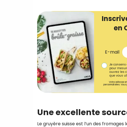
Inscriv
en 
E-mail
Je consens 
pour mesure
ouvrez les c
que vous uti
Votre adresse em
personnalisées. Vous 
Une excellente sourc
Le gruyère suisse est l’un des fromages l