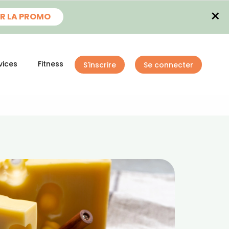
×
R LA PROMO
vices
Fitness
S'inscrire
Se connecter