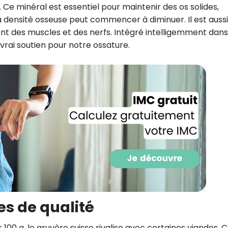
. Ce minéral est essentiel pour maintenir des os solides,
CROQ.
a densité osseuse peut commencer à diminuer. Il est aussi
t des muscles et des nerfs. Intégré intelligemment dans
vrai soutien pour notre ossature.
Je consens à ce que la société Digi
Prisma Players analyse le taux d'ou
des courriels pour mesurer et optim
performances des campagnes. No
pourrons savoir si vous ouvrez les co
l'heure à laquelle vous le faites ains
des informations sur le terminal qu
utilisez. Pour en savoir plus sur ces 
voir notre
politique de confidentialit
Je reçois mon cadeau !
Votre adresse email sera utilisée par Digital Prisma Playe
envoyer votre newsletter contenant des offres commercial
personnalisées. Vous pourrez vous désinscrire en utilisan
désabonnement intégré dans la newsletter. Pour en savoi
es de qualité
exercer vos droits, prenez connaissance de notre
Charte 
Confidentialité
.
100 g, le gruyère suisse rivalise avec certaines viandes. 