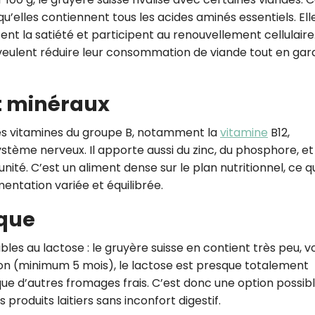
u’elles contiennent tous les acides aminés essentiels. Ell
ent la satiété et participent au renouvellement cellulaire
 veulent réduire leur consommation de viande tout en gar
t minéraux
es vitamines du groupe B, notamment la
vitamine
B12,
stème nerveux. Il apporte aussi du zinc, du phosphore, et
munité. C’est un aliment dense sur le plan nutritionnel, ce q
mentation variée et équilibrée.
sque
les au lactose : le gruyère suisse en contient très peu, v
ion (minimum 5 mois), le lactose est presque totalement
que d’autres fromages frais. C’est donc une option possib
roduits laitiers sans inconfort digestif.