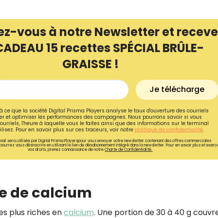
ez-vous à notre Newsletter et receve
CADEAU 15 recettes SPÉCIAL BRÛLE-
GRAISSE !
Je télécharge
à ce que la société Digital Prisma Players analyse le taux d'ouverture des courriels
r et optimiser les performances des campagnes. Nous pourrons savoir si vous
ourriels, l'heure à laquelle vous le faites ainsi que des informations sur le terminal
lisez. Pour en savoir plus sur ces traceurs, voir notre
politique de confidentialité
.
ail sera utilisée par Digital Prisma Playerspour vous envoyer votre newsletter contenant des offres commerciales
pourrez vous désinscrire en utilisant le lien de désabonnement intégré dans la newsletter. Pour en savoir plus et exerc
vos droits, prenez connaissance de notre
Charte de Confidentialité.
Recevez gratuitemen
recettes inédites de
e de calcium
!
es plus riches en
calcium
. Une portion de 30 à 40 g couvr
Ainsi que la newsletter promotio