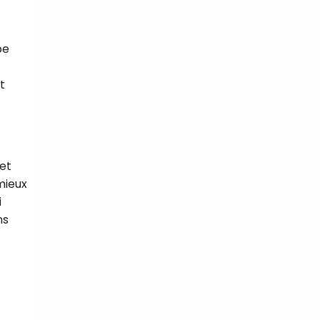
pe
t
et
 mieux
i
ns