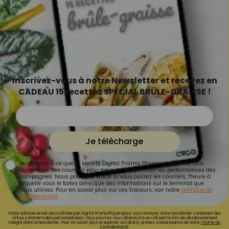
Inscrivez-vous à notre Newsletter et recevez en
CADEAU 15 recettes SPÉCIAL BRÛLE-GRAISSE !
Je télécharge
Je consens à ce que la société Digital Prisma Players analyse le taux
d'ouverture des courriels pour mesurer et optimiser les performances des
campagnes. Nous pourrons savoir si vous ouvrez les courriels, l'heure à
laquelle vous le faites ainsi que des informations sur le terminal que
vous utilisez. Pour en savoir plus sur ces traceurs, voir notre
politique de
confidentialité
.
Votre adresse email sera utilisée par Digital Prisma Playerspour vous envoyer votre newsletter contenant des
offres commerciales personnalisées. Vous pourrez vous désinscrire en utilisant le lien de désabonnement
intégré dans la newsletter. Pour en savoir plus et exercer vos droits, prenez connaissance de notre
Charte de
Confidentialité.