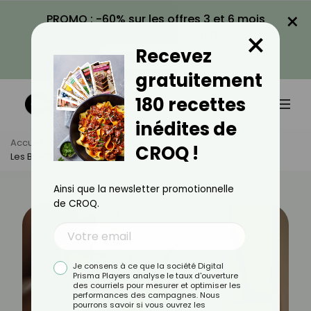
×
PROMO : -60% sur les offres 3 et 6 mois
×
avec le code CROQ60
Recevez
VOIR LA PROMO
gratuitement
180 recettes
inédites de
Accueil
Actus
Bien-Être
CROQ !
Les Bienfaits Du Jus D’aloe Vera
Ainsi que la newsletter promotionnelle
de CROQ.
Je consens à ce que la société Digital
Prisma Players analyse le taux d'ouverture
des courriels pour mesurer et optimiser les
performances des campagnes. Nous
pourrons savoir si vous ouvrez les