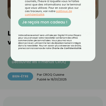
courriels, l'heure à laquelle vous le faites
ainsi que des informations sur le terminal
que vous utilisez. Pour en savoir plus sur
ces traceurs, voir notre
politique de
confidentialité
.
Je reçois mon cadeau !
Les bienfaits du jus d’aloe
Votre adresse email sera utilisée par Digital Prisma Players
pour vous envoyer votre newsletter contenant des offres
vera
commerciales personnalisées. Vous pourrez vous
désinscrire en utilisant le lien de désabonnement intégré
dans la newsletter. Pour en savoir plus et exercer vos droits,
prenez connaissance de notre
Charte de Confidentialité
.
Découvrez les 11 menus CROQ
Par
CROQ Cuisine
BIEN-ÊTRE
Publié le
19/01/2025