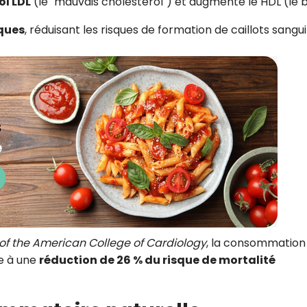
ol LDL
(le "mauvais cholestérol") et augmente le HDL (le 
ques
, réduisant les risques de formation de caillots sangui
 of the American College of Cardiology
, la consommation
ée à une
réduction de 26 % du risque de mortalité