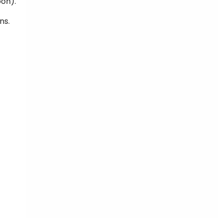
bon).
ns.