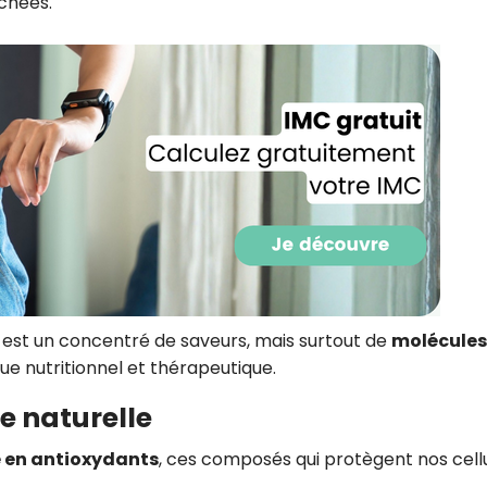
échées.
CROQ.
Je consens à ce que la société Digi
Prisma Players analyse le taux d'ou
des courriels pour mesurer et optim
performances des campagnes. No
pourrons savoir si vous ouvrez les co
l'heure à laquelle vous le faites ains
des informations sur le terminal qu
utilisez. Pour en savoir plus sur ces 
voir notre
politique de confidentialit
Je reçois mon cadeau !
e est un concentré de saveurs, mais surtout de
molécules
ue nutritionnel et thérapeutique.
Votre adresse email sera utilisée par Digital Prisma Playe
envoyer votre newsletter contenant des offres commercial
personnalisées. Vous pourrez vous désinscrire en utilisan
 naturelle
désabonnement intégré dans la newsletter. Pour en savoi
exercer vos droits, prenez connaissance de notre
Charte 
Confidentialité
.
 en antioxydants
, ces composés qui protègent nos cell