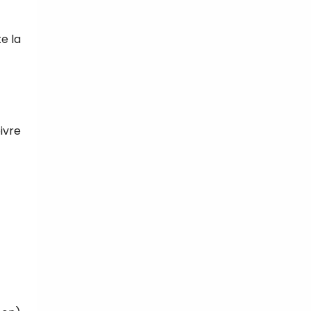
e la
t
ivre