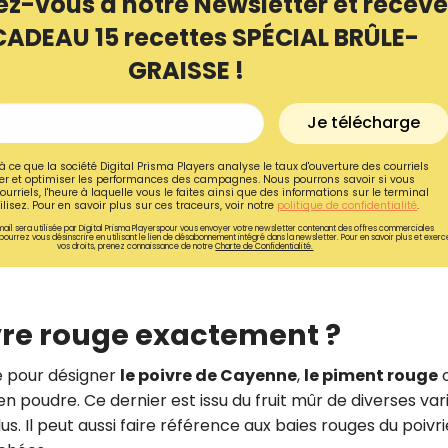
ez-vous à notre Newsletter et receve
CADEAU 15 recettes SPÉCIAL BRÛLE-
GRAISSE !
Je télécharge
à ce que la société Digital Prisma Players analyse le taux d'ouverture des courriels
r et optimiser les performances des campagnes. Nous pourrons savoir si vous
ourriels, l'heure à laquelle vous le faites ainsi que des informations sur le terminal
lisez. Pour en savoir plus sur ces traceurs, voir notre
politique de confidentialité
.
ail sera utilisée par Digital Prisma Playerspour vous envoyer votre newsletter contenant des offres commerciales
pourrez vous désinscrire en utilisant le lien de désabonnement intégré dans la newsletter. Pour en savoir plus et exerc
vos droits, prenez connaissance de notre
Charte de Confidentialité.
vre rouge exactement ?
Recevez gratuitemen
recettes inédites de
sé pour désigner
le poivre de Cayenne
,
le piment rouge
!
n poudre. Ce dernier est issu du fruit mûr de diverses var
us. Il peut aussi faire référence aux baies rouges du poivri
Ainsi que la newsletter promotio