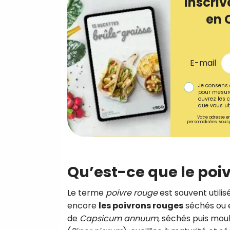
Inscriv
en 
E-mail
Je consens 
pour mesure
ouvrez les c
que vous uti
Votre adresse em
personnalisées. Vous 
Qu’est-ce que le poi
Le terme
poivre rouge
est souvent utili
encore
les poivrons rouges
séchés ou e
de
Capsicum annuum
, séchés puis moul