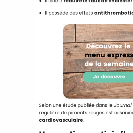
Il aide à
réduire le taux de cholestér
Il possède des effets
antithromboti
Selon une étude publiée dans le
Journal
régulière de piments rouges est associ
cardiovasculaire
.