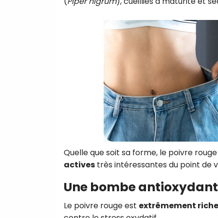
(
Piper nigrum
), cueillies à maturité et s
Quelle que soit sa forme, le poivre roug
actives
très intéressantes du point de v
Une bombe antioxydante
Le poivre rouge est
extrêmement riche
contre le stress oxydatif.