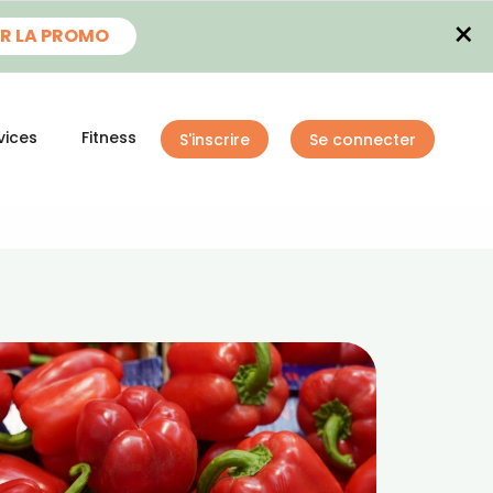
×
R LA PROMO
vices
Fitness
S'inscrire
Se connecter