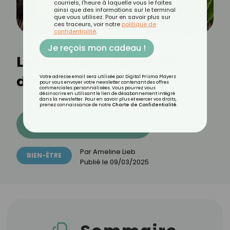
courriels, l'heure à laquelle vous le faites
ainsi que des informations sur le terminal
que vous utilisez. Pour en savoir plus sur
ces traceurs, voir notre
politique de
confidentialité
.
Je reçois mon cadeau !
Les bienfaits du savon
d’Alep
Votre adresse email sera utilisée par Digital Prisma Players
pour vous envoyer votre newsletter contenant des offres
commerciales personnalisées. Vous pourrez vous
désinscrire en utilisant le lien de désabonnement intégré
dans la newsletter. Pour en savoir plus et exercer vos droits,
prenez connaissance de notre
Charte de Confidentialité
.
Découvrez les 11 menus CROQ
Par
Ameline Lieb
BIEN-ÊTRE
Publié le
09/03/2025