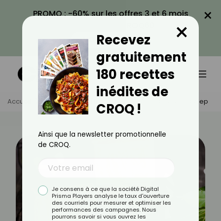
×
PROMO : -60% sur les offres 3 et 6 mois
×
avec le code CROQ60
Recevez
VOIR LA PROMO
gratuitement
180 recettes
inédites de
Accueil
Actus
Bien-Être
Les Bienfaits Du Savon D’Alep
CROQ !
Ainsi que la newsletter promotionnelle
de CROQ.
Je consens à ce que la société Digital
Prisma Players analyse le taux d'ouverture
des courriels pour mesurer et optimiser les
performances des campagnes. Nous
pourrons savoir si vous ouvrez les