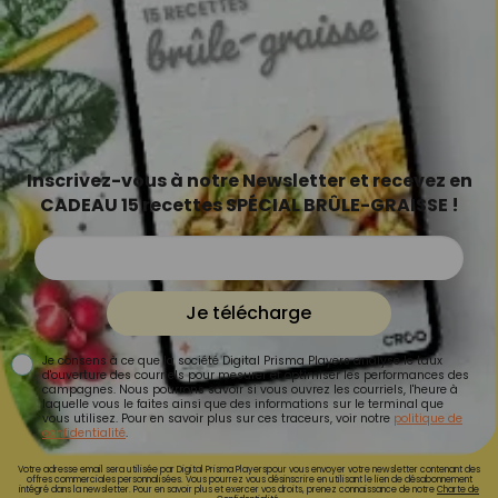
Inscrivez-vous à notre Newsletter et recevez en
CADEAU 15 recettes SPÉCIAL BRÛLE-GRAISSE !
Je télécharge
Je consens à ce que la société Digital Prisma Players analyse le taux
d'ouverture des courriels pour mesurer et optimiser les performances des
campagnes. Nous pourrons savoir si vous ouvrez les courriels, l'heure à
laquelle vous le faites ainsi que des informations sur le terminal que
vous utilisez. Pour en savoir plus sur ces traceurs, voir notre
politique de
confidentialité
.
Votre adresse email sera utilisée par Digital Prisma Playerspour vous envoyer votre newsletter contenant des
offres commerciales personnalisées. Vous pourrez vous désinscrire en utilisant le lien de désabonnement
intégré dans la newsletter. Pour en savoir plus et exercer vos droits, prenez connaissance de notre
Charte de