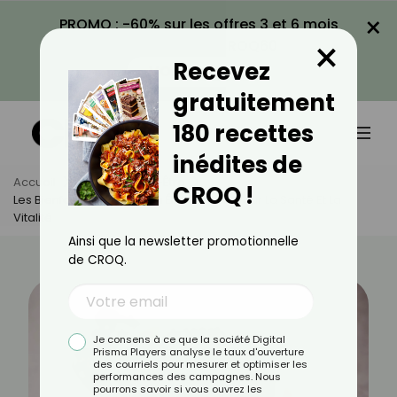
×
PROMO : -60% sur les offres 3 et 6 mois
×
avec le code CROQ60
Recevez
VOIR LA PROMO
gratuitement
180 recettes
inédites de
Accueil
Actus
Bien-Être
CROQ !
Les Bienfaits Du Shilajit : Un Élixir Naturel Pour La Santé Et La
Vitalité
Ainsi que la newsletter promotionnelle
de CROQ.
Je consens à ce que la société Digital
Prisma Players analyse le taux d'ouverture
des courriels pour mesurer et optimiser les
performances des campagnes. Nous
pourrons savoir si vous ouvrez les