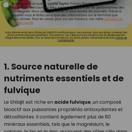
Je consens à ce que la société Digital Prisma Players analyse le taux
d'ouverture des courriels pour mesurer et optimiser les performances des
campagnes. Nous pourrons savoir si vous ouvrez les courriels, l'heure à
laquelle vous le faites ainsi que des informations sur le terminal que
vous utilisez. Pour en savoir plus sur ces traceurs, voir notre
politique de
confidentialité
.
Votre adresse email sera utilisée par Digital Prisma Playerspour vous envoyer votre newsletter contenant des
offres commerciales personnalisées. Vous pourrez vous désinscrire en utilisant le lien de désabonnement
intégré dans la newsletter. Pour en savoir plus et exercer vos droits, prenez connaissance de notre
Charte de
Confidentialité.
1. Source naturelle de
nutriments essentiels et de
fulvique
Le Shilajit est riche en
acide fulvique
, un composé
bioactif aux puissantes propriétés antioxydantes et
détoxifiantes. Il contient également plus de 80
minéraux essentiels, tels que le magnésium, le
calcium, le fer et le zinc, qui jouent des rôles clés dans