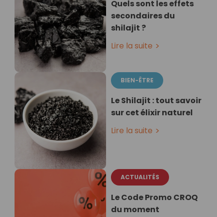
Quels sont les effets
secondaires du
shilajit ?
Lire la suite
BIEN-ÊTRE
Le Shilajit : tout savoir
sur cet élixir naturel
Lire la suite
ACTUALITÉS
Le Code Promo CROQ
du moment