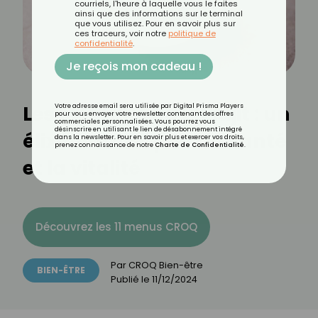
courriels, l'heure à laquelle vous le faites
ainsi que des informations sur le terminal
que vous utilisez. Pour en savoir plus sur
ces traceurs, voir notre
politique de
confidentialité
.
Je reçois mon cadeau !
Les bienfaits du Shilajit : un
Votre adresse email sera utilisée par Digital Prisma Players
pour vous envoyer votre newsletter contenant des offres
commerciales personnalisées. Vous pourrez vous
désinscrire en utilisant le lien de désabonnement intégré
élixir naturel pour la santé
dans la newsletter. Pour en savoir plus et exercer vos droits,
prenez connaissance de notre
Charte de Confidentialité
.
et la vitalité
Découvrez les 11 menus CROQ
Par
CROQ Bien-être
BIEN-ÊTRE
Publié le
11/12/2024