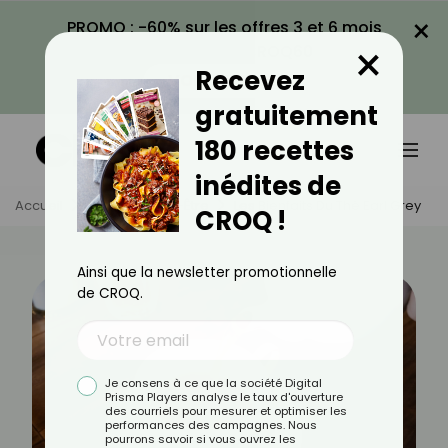
×
PROMO : -60% sur les offres 3 et 6 mois
×
avec le code CROQ60
Recevez
VOIR LA PROMO
gratuitement
180 recettes
inédites de
Accueil
Actus
Bien-Être
Les Bienfaits Du Thé Earl Grey
CROQ !
Ainsi que la newsletter promotionnelle
de CROQ.
Je consens à ce que la société Digital
Prisma Players analyse le taux d'ouverture
des courriels pour mesurer et optimiser les
performances des campagnes. Nous
pourrons savoir si vous ouvrez les