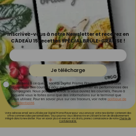
Inscrivez-vous à notre Newsletter et recevez en
CADEAU 15 recettes SPÉCIAL BRÛLE-GRAISSE !
Je télécharge
Je consens à ce que la société Digital Prisma Players analyse le taux
d'ouverture des courriels pour mesurer et optimiser les performances des
campagnes. Nous pourrons savoir si vous ouvrez les courriels, l'heure à
laquelle vous le faites ainsi que des informations sur le terminal que
vous utilisez. Pour en savoir plus sur ces traceurs, voir notre
politique de
confidentialité
.
Votre adresse email sera utilisée par Digital Prisma Playerspour vous envoyer votre newsletter contenant des
offres commerciales personnalisées. Vous pourrez vous désinscrire en utilisant le lien de désabonnement
intégré dans la newsletter. Pour en savoir plus et exercer vos droits, prenez connaissance de notre
Charte de
Confidentialité.