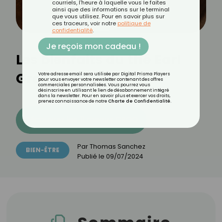
courriels, l'heure à laquelle vous le faites
ainsi que des informations sur le terminal
que vous utilisez. Pour en savoir plus sur
ces traceurs, voir notre
politique de
confidentialité
.
Je reçois mon cadeau !
Les bienfaits du thé Earl
Grey
Votre adresse email sera utilisée par Digital Prisma Players
pour vous envoyer votre newsletter contenant des offres
commerciales personnalisées. Vous pourrez vous
désinscrire en utilisant le lien de désabonnement intégré
dans la newsletter. Pour en savoir plus et exercer vos droits,
prenez connaissance de notre
Charte de Confidentialité
.
Découvrez les 11 menus CROQ
Par
Thomas Sanchez
BIEN-ÊTRE
Publié le
09/07/2024