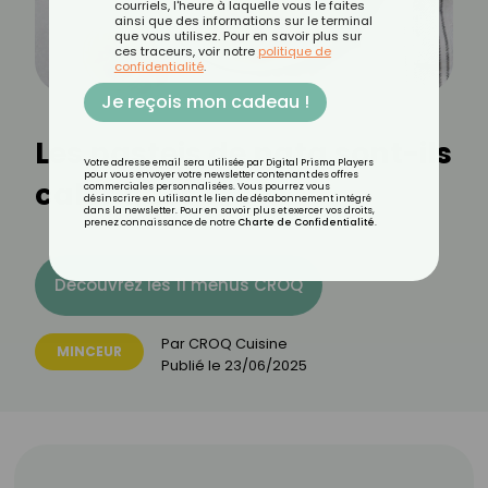
courriels, l'heure à laquelle vous le faites
ainsi que des informations sur le terminal
que vous utilisez. Pour en savoir plus sur
ces traceurs, voir notre
politique de
confidentialité
.
Je reçois mon cadeau !
Les pasteis de nata sont-ils
Votre adresse email sera utilisée par Digital Prisma Players
pour vous envoyer votre newsletter contenant des offres
caloriques ?
commerciales personnalisées. Vous pourrez vous
désinscrire en utilisant le lien de désabonnement intégré
dans la newsletter. Pour en savoir plus et exercer vos droits,
prenez connaissance de notre
Charte de Confidentialité
.
Découvrez les 11 menus CROQ
Par
CROQ Cuisine
MINCEUR
Publié le
23/06/2025