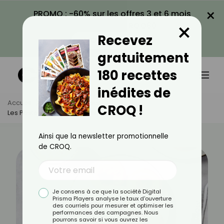
×
PROMO : -60% sur les offres 3 et 6 mois
×
avec le code CROQ60
Recevez
VOIR LA PROMO
gratuitement
180 recettes
inédites de
Accueil
Actus
Minceur
CROQ !
Les Pasteis De Nata Sont-Ils Caloriques ?
Ainsi que la newsletter promotionnelle
de CROQ.
Je consens à ce que la société Digital
Prisma Players analyse le taux d'ouverture
des courriels pour mesurer et optimiser les
performances des campagnes. Nous
pourrons savoir si vous ouvrez les