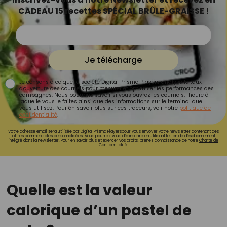
CADEAU 15 recettes SPÉCIAL BRÛLE-GRAISSE !
Je télécharge
Je consens à ce que la société Digital Prisma Players analyse le taux
d'ouverture des courriels pour mesurer et optimiser les performances des
campagnes. Nous pourrons savoir si vous ouvrez les courriels, l'heure à
laquelle vous le faites ainsi que des informations sur le terminal que
vous utilisez. Pour en savoir plus sur ces traceurs, voir notre
politique de
confidentialité
.
Votre adresse email sera utilisée par Digital Prisma Playerspour vous envoyer votre newsletter contenant des
offres commerciales personnalisées. Vous pourrez vous désinscrire en utilisant le lien de désabonnement
intégré dans la newsletter. Pour en savoir plus et exercer vos droits, prenez connaissance de notre
Charte de
Confidentialité.
Quelle est la valeur
calorique d’un pastel de