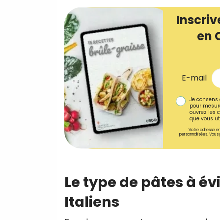
Inscriv
en 
E-mail
Je consens 
pour mesure
ouvrez les c
que vous uti
Votre adresse em
personnalisées. Vous 
Le type de pâtes à év
Italiens