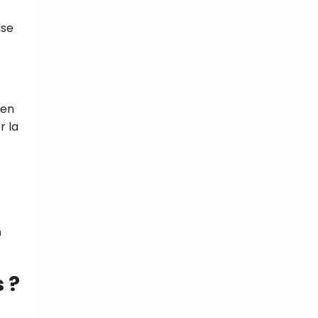
use
 en
r la
n
 ?