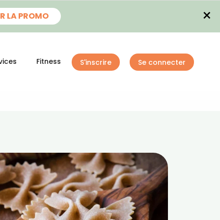
×
R LA PROMO
vices
Fitness
S'inscrire
Se connecter