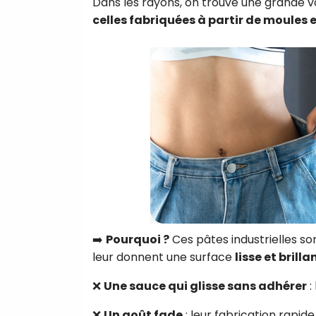
Dans les rayons, on trouve une grande v
celles fabriquées à partir de moules 
➡️
Pourquoi ?
Ces pâtes industrielles so
leur donnent une surface
lisse et brilla
❌
Une sauce qui glisse sans adhérer
:
❌
Un goût fade
: leur fabrication rapide