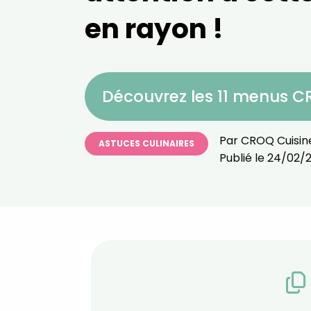
en rayon !
Découvrez les 11 menus 
Par
CROQ Cuisin
ASTUCES CULINAIRES
Publié le
24/02/