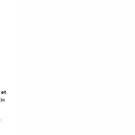
 et
 de
e