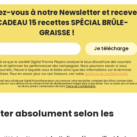
ez-vous à notre Newsletter et receve
CADEAU 15 recettes SPÉCIAL BRÛLE-
GRAISSE !
Je télécharge
à ce que la société Digital Prisma Players analyse le taux d'ouverture des courriels
r et optimiser les performances des campagnes. Nous pourrons savoir si vous
ourriels, l'heure à laquelle vous le faites ainsi que des informations sur le terminal
lisez. Pour en savoir plus sur ces traceurs, voir notre
politique de confidentialité
.
ail sera utilisée par Digital Prisma Playerspour vous envoyer votre newsletter contenant des offres commerciales
pourrez vous désinscrire en utilisant le lien de désabonnement intégré dans la newsletter. Pour en savoir plus et exerc
vos droits, prenez connaissance de notre
Charte de Confidentialité.
Recevez gratuitemen
recettes inédites de
iter absolument selon les
!
Ainsi que la newsletter promotio