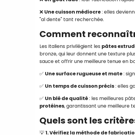
❌
Une cuisson médiocre
: elles devien
"al dente" tant recherchée.
Comment reconnaître
Les Italiens privilégient les
pâtes extrud
bronze, qui leur donnent une texture plu
sauce et offrir une meilleure tenue en b
✅
Une surface rugueuse et mate
: sig
✅
Un temps de cuisson précis
: elles 
✅
Un blé de qualité
: les meilleures pâ
protéines
, garantissant une meilleure t
Quels sont les critèr
💡
1. Vérifiez la méthode de fabricati