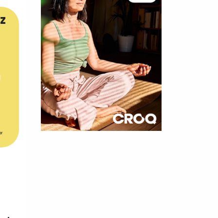
z
er
×
t 180
 CROQ
nnelle de