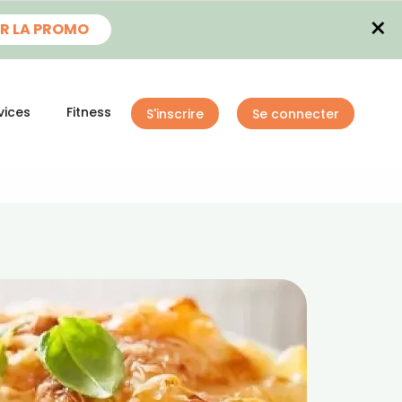
×
R LA PROMO
vices
Fitness
S'inscrire
Se connecter