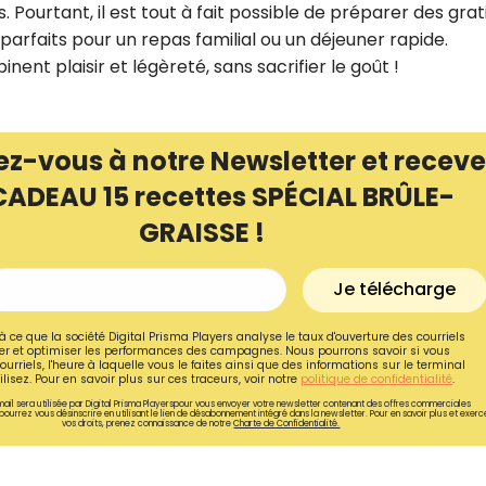
. Pourtant, il est tout à fait possible de préparer des grat
 parfaits pour un repas familial ou un déjeuner rapide.
ent plaisir et légèreté, sans sacrifier le goût !
ez-vous à notre Newsletter et receve
CADEAU 15 recettes SPÉCIAL BRÛLE-
GRAISSE !
Je télécharge
à ce que la société Digital Prisma Players analyse le taux d'ouverture des courriels
r et optimiser les performances des campagnes. Nous pourrons savoir si vous
Recevez gratuitemen
ourriels, l'heure à laquelle vous le faites ainsi que des informations sur le terminal
lisez. Pour en savoir plus sur ces traceurs, voir notre
politique de confidentialité
.
recettes inédites de
ail sera utilisée par Digital Prisma Playerspour vous envoyer votre newsletter contenant des offres commerciales
pourrez vous désinscrire en utilisant le lien de désabonnement intégré dans la newsletter. Pour en savoir plus et exerc
!
vos droits, prenez connaissance de notre
Charte de Confidentialité.
Ainsi que la newsletter promotio