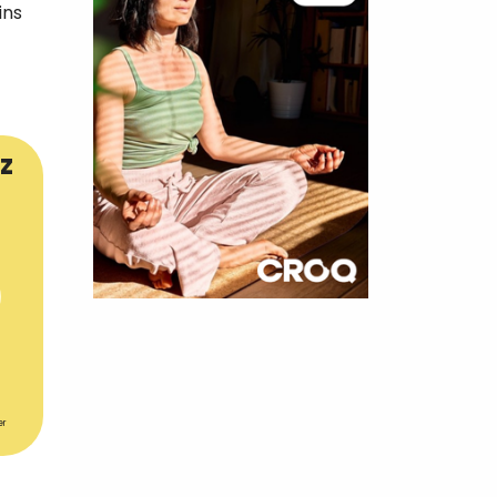
ins
z
×
t 180
 CROQ
er
nnelle de