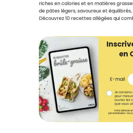
riches en calories et en matières grasses
de pâtes légers, savoureux et équilibrés,
Découvrez 10 recettes allégées qui combin
Inscriv
en 
E-mail
Je consens 
pour mesure
ouvrez les c
que vous uti
Votre adresse em
personnalisées. Vous 