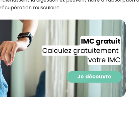
CROQ.
a récupération musculaire.
Je consens à ce que la société Digi
Prisma Players analyse le taux d'ou
des courriels pour mesurer et optim
performances des campagnes. No
pourrons savoir si vous ouvrez les co
l'heure à laquelle vous le faites ains
des informations sur le terminal qu
utilisez. Pour en savoir plus sur ces 
voir notre
politique de confidentialit
Je reçois mon cadeau !
Votre adresse email sera utilisée par Digital Prisma Playe
envoyer votre newsletter contenant des offres commercial
personnalisées. Vous pourrez vous désinscrire en utilisan
désabonnement intégré dans la newsletter. Pour en savoi
exercer vos droits, prenez connaissance de notre
Charte 
Confidentialité
.