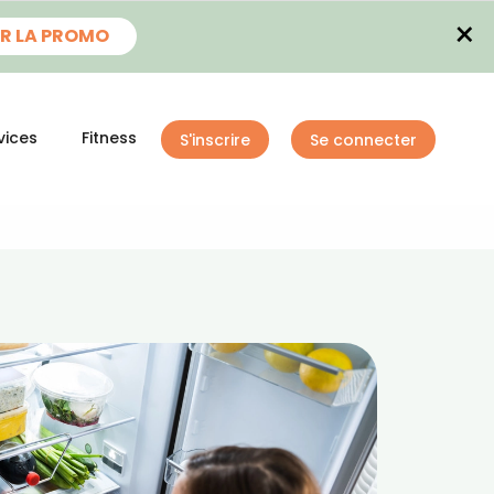
×
R LA PROMO
vices
Fitness
S'inscrire
Se connecter