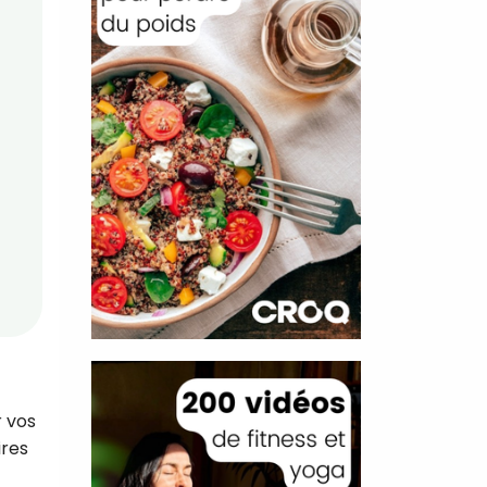
r vos
ires