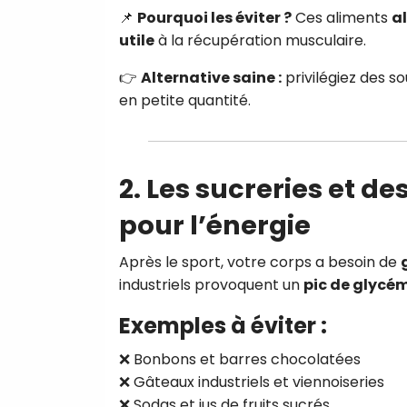
📌
Pourquoi les éviter ?
Ces aliments
a
utile
à la récupération musculaire.
👉
Alternative saine :
privilégiez des so
en petite quantité.
2. Les sucreries et de
pour l’énergie
Après le sport, votre corps a besoin de
industriels provoquent un
pic de glycém
Exemples à éviter :
❌ Bonbons et barres chocolatées
❌ Gâteaux industriels et viennoiseries
❌ Sodas et jus de fruits sucrés