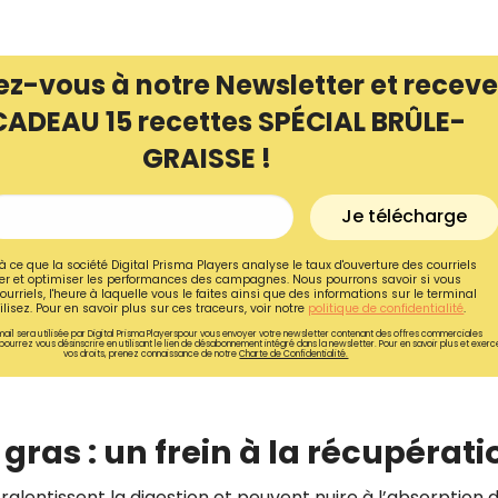
ez-vous à notre Newsletter et receve
CADEAU 15 recettes SPÉCIAL BRÛLE-
GRAISSE !
Je télécharge
à ce que la société Digital Prisma Players analyse le taux d'ouverture des courriels
r et optimiser les performances des campagnes. Nous pourrons savoir si vous
ourriels, l'heure à laquelle vous le faites ainsi que des informations sur le terminal
lisez. Pour en savoir plus sur ces traceurs, voir notre
politique de confidentialité
.
ail sera utilisée par Digital Prisma Playerspour vous envoyer votre newsletter contenant des offres commerciales
pourrez vous désinscrire en utilisant le lien de désabonnement intégré dans la newsletter. Pour en savoir plus et exerc
vos droits, prenez connaissance de notre
Charte de Confidentialité.
Recevez gratuitemen
recettes inédites de
!
t gras : un frein à la récupérati
Ainsi que la newsletter promotio
ralentissent la digestion et peuvent nuire à l’absorption 