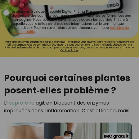
Je consens à ce que la société Digital Prisma Players analyse le taux
d'ouverture des courriels pour mesurer et optimiser les performances des
campagnes. Nous pourrons savoir si vous ouvrez les courriels, l'heure à
laquelle vous le faites ainsi que des informations sur le terminal que
vous utilisez. Pour en savoir plus sur ces traceurs, voir notre
politique de
confidentialité
.
Votre adresse email sera utilisée par Digital Prisma Playerspour vous envoyer votre newsletter contenant des
offres commerciales personnalisées. Vous pourrez vous désinscrire en utilisant le lien de désabonnement
intégré dans la newsletter. Pour en savoir plus et exercer vos droits, prenez connaissance de notre
Charte de
Confidentialité.
Pourquoi certaines plantes
posent‑elles problème ?
L’
ibuprofène
agit en bloquant des enzymes
impliquées dans l’inflammation. C’est efficace, mais: