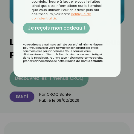
courriels, l'heure à laquelle vous le faites
ainsi que des informations sur le terminal
que vous utilisez. Pour en savoir plus sur
ces traceurs, voir notre
politique de
confidentialité
.
Je reçois mon cadeau !
Les plantes à éviter si vous
Votre adresse email sera utilisée par Digital Prisma Players
pour vous envoyer votre newsletter contenant des offres
prenez de l’ibuprofène
commerciales personnalisées. Vous pourrez vous
désinscrire en utilisant le lien de désabonnement intégré
dans la newsletter. Pour en savoir plus et exercer vos droits,
prenez connaissance de notre
Charte de Confidentialité
.
Découvrez les 11 menus CROQ
Par
CROQ Santé
SANTÉ
Publié le
08/02/2026