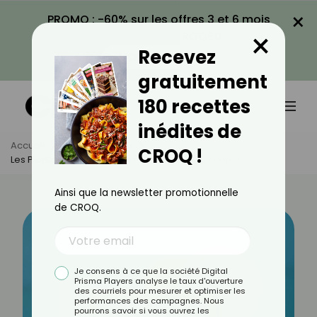
×
PROMO : -60% sur les offres 3 et 6 mois
×
avec le code CROQ60
Recevez
VOIR LA PROMO
gratuitement
180 recettes
inédites de
Accueil
Actus
Santé
CROQ !
Les Plantes À Éviter Si Vous Prenez De L’ibuprofène
Ainsi que la newsletter promotionnelle
de CROQ.
Je consens à ce que la société Digital
Prisma Players analyse le taux d'ouverture
des courriels pour mesurer et optimiser les
performances des campagnes. Nous
pourrons savoir si vous ouvrez les