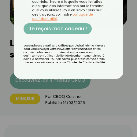
courriels, l'heure à laquelle vous le faites
ainsi que des informations sur le terminal
que vous utilisez. Pour en savoir plus sur
ces traceurs, voir notre
politique de
confidentialité
.
Je reçois mon cadeau !
Les pommes Duchesse
Votre adresse email sera utilisée par Digital Prisma Players
pour vous envoyer votre newsletter contenant des offres
sont-elles caloriques ?
commerciales personnalisées. Vous pourrez vous
désinscrire en utilisant le lien de désabonnement intégré
dans la newsletter. Pour en savoir plus et exercer vos droits,
prenez connaissance de notre
Charte de Confidentialité
.
Découvrez les 11 menus CROQ
Par
CROQ Cuisine
MINCEUR
Publié le
14/03/2025