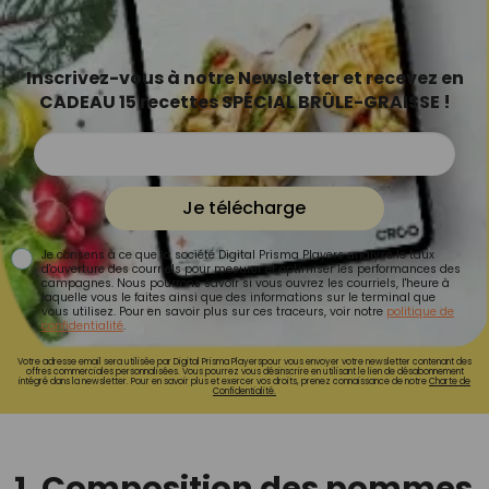
Inscrivez-vous à notre Newsletter et recevez en
CADEAU 15 recettes SPÉCIAL BRÛLE-GRAISSE !
Je télécharge
Je consens à ce que la société Digital Prisma Players analyse le taux
d'ouverture des courriels pour mesurer et optimiser les performances des
campagnes. Nous pourrons savoir si vous ouvrez les courriels, l'heure à
laquelle vous le faites ainsi que des informations sur le terminal que
vous utilisez. Pour en savoir plus sur ces traceurs, voir notre
politique de
confidentialité
.
Votre adresse email sera utilisée par Digital Prisma Playerspour vous envoyer votre newsletter contenant des
offres commerciales personnalisées. Vous pourrez vous désinscrire en utilisant le lien de désabonnement
intégré dans la newsletter. Pour en savoir plus et exercer vos droits, prenez connaissance de notre
Charte de
Confidentialité.
1. Composition des pommes