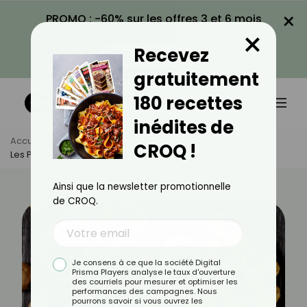
×
PROMO : -60% sur les offres 3 et 6 mois
×
avec le code CROQ60
Recevez
VOIR LA PROMO
gratuitement
180 recettes
inédites de
Accueil
Actus
Minceur
CROQ !
Les Pommes Duchesse Sont-Elles Caloriques ?
Ainsi que la newsletter promotionnelle
de CROQ.
Je consens à ce que la société Digital
Prisma Players analyse le taux d'ouverture
des courriels pour mesurer et optimiser les
performances des campagnes. Nous
pourrons savoir si vous ouvrez les