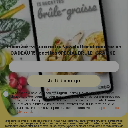
Inscrivez-vous à notre Newsletter et recevez en
CADEAU 15 recettes SPÉCIAL BRÛLE-GRAISSE !
Je télécharge
Je consens à ce que la société Digital Prisma Players analyse le taux
d'ouverture des courriels pour mesurer et optimiser les performances des
campagnes. Nous pourrons savoir si vous ouvrez les courriels, l'heure à
laquelle vous le faites ainsi que des informations sur le terminal que
vous utilisez. Pour en savoir plus sur ces traceurs, voir notre
politique de
confidentialité
.
Votre adresse email sera utilisée par Digital Prisma Playerspour vous envoyer votre newsletter contenant des
offres commerciales personnalisées. Vous pourrez vous désinscrire en utilisant le lien de désabonnement
intégré dans la newsletter. Pour en savoir plus et exercer vos droits, prenez connaissance de notre
Charte de