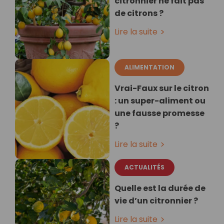
citronnier ne fait pas
de citrons ?
Lire la suite
ALIMENTATION
Vrai-Faux sur le citron
: un super-aliment ou
une fausse promesse
?
Lire la suite
ACTUALITÉS
Quelle est la durée de
vie d’un citronnier ?
Lire la suite