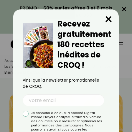
×
PROMO : -60% sur les offres 3 et 6 mois
×
avec le code CROQ60
Recevez
VOIR LA PROMO
gratuitement
180 recettes
inédites de
Accueil
Actus
Bien-Être
CROQ !
Les Vertus De L'huile Essentielle De Citronnier : Un Trésor De
Bien-Être Et De Vitalité
Ainsi que la newsletter promotionnelle
de CROQ.
Je consens à ce que la société Digital
Prisma Players analyse le taux d'ouverture
des courriels pour mesurer et optimiser les
performances des campagnes. Nous
pourrons savoir si vous ouvrez les