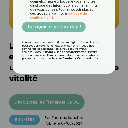
courriels, l'heure à laquelle vous le faites
ainsi que des informations sur le terminal
que vous utilisez. Pour en savoir plus sur
ces traceurs, voir notre
politique de
confidentialité
.
Je reçois mon cadeau !
Les vertus de l'huile
Votre adresse email sera utilisée par Digital Prisma Players
pour vous envoyer votre newsletter contenant des offres
commerciales personnalisées. Vous pourrez vous
désinscrire en utilisant le lien de désabonnement intégré
essentielle de citronnier :
dans la newsletter. Pour en savoir plus et exercer vos droits,
prenez connaissance de notre
Charte de Confidentialité
.
un trésor de bien-être et de
vitalité
Découvrez les 11 menus CROQ
Par
Thomas Sanchez
BIEN-ÊTRE
Publié le
07/05/2024