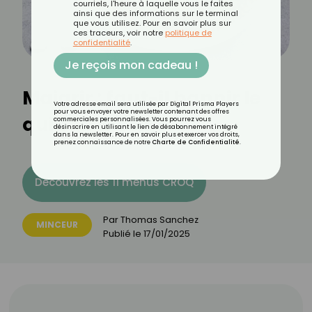
courriels, l'heure à laquelle vous le faites
ainsi que des informations sur le terminal
que vous utilisez. Pour en savoir plus sur
ces traceurs, voir notre
politique de
confidentialité
.
Je reçois mon cadeau !
Maigrir : faut-il bannir le
Votre adresse email sera utilisée par Digital Prisma Players
pour vous envoyer votre newsletter contenant des offres
quinoa le soir ?
commerciales personnalisées. Vous pourrez vous
désinscrire en utilisant le lien de désabonnement intégré
dans la newsletter. Pour en savoir plus et exercer vos droits,
prenez connaissance de notre
Charte de Confidentialité
.
Découvrez les 11 menus CROQ
Par
Thomas Sanchez
MINCEUR
Publié le
17/01/2025