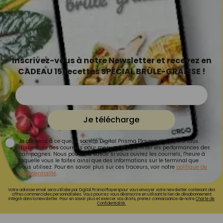
Inscrivez-vous à notre Newsletter et recevez en
CADEAU 15 recettes SPÉCIAL BRÛLE-GRAISSE !
Je télécharge
Je consens à ce que la société Digital Prisma Players analyse le taux
d'ouverture des courriels pour mesurer et optimiser les performances des
campagnes. Nous pourrons savoir si vous ouvrez les courriels, l'heure à
laquelle vous le faites ainsi que des informations sur le terminal que
vous utilisez. Pour en savoir plus sur ces traceurs, voir notre
politique de
confidentialité
.
Votre adresse email sera utilisée par Digital Prisma Playerspour vous envoyer votre newsletter contenant des
offres commerciales personnalisées. Vous pourrez vous désinscrire en utilisant le lien de désabonnement
intégré dans la newsletter. Pour en savoir plus et exercer vos droits, prenez connaissance de notre
Charte de
Confidentialité.