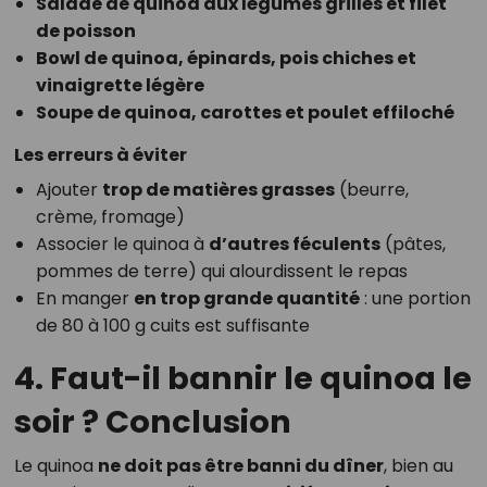
Salade de quinoa aux légumes grillés et filet
de poisson
Bowl de quinoa, épinards, pois chiches et
vinaigrette légère
Soupe de quinoa, carottes et poulet effiloché
Les erreurs à éviter
Ajouter
trop de matières grasses
(beurre,
crème, fromage)
Associer le quinoa à
d’autres féculents
(pâtes,
pommes de terre) qui alourdissent le repas
En manger
en trop grande quantité
: une portion
de 80 à 100 g cuits est suffisante
4. Faut-il bannir le quinoa le
soir ? Conclusion
Le quinoa
ne doit pas être banni du dîner
, bien au