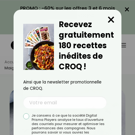
×
PROMO : -60% sur les offres 3 et 6 mois
×
avec le code CROQ60
Recevez
VOIR LA PROMO
gratuitement
180 recettes
inédites de
Accueil
Actus
Minceur
CROQ !
Maigrir : Faut-Il Bannir Le Quinoa Le Soir ?
Ainsi que la newsletter promotionnelle
de CROQ.
Je consens à ce que la société Digital
Prisma Players analyse le taux d'ouverture
des courriels pour mesurer et optimiser les
performances des campagnes. Nous
pourrons savoir si vous ouvrez les