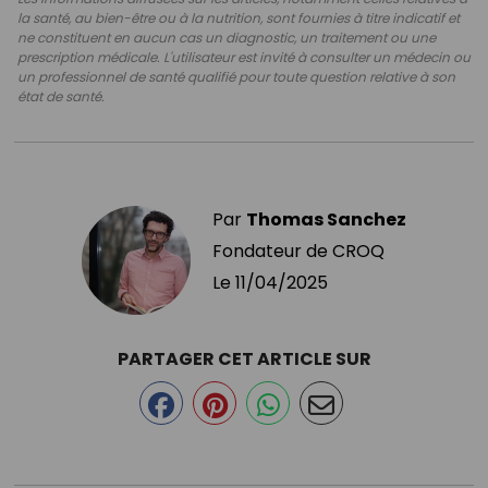
la santé, au bien-être ou à la nutrition, sont fournies à titre indicatif et
ne constituent en aucun cas un diagnostic, un traitement ou une
prescription médicale. L'utilisateur est invité à consulter un médecin ou
un professionnel de santé qualifié pour toute question relative à son
état de santé.
Par
Thomas Sanchez
Fondateur de CROQ
Le
11/04/2025
PARTAGER CET ARTICLE SUR