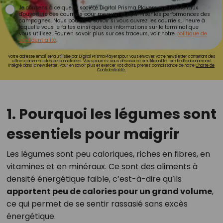
Je consens à ce que la société Digital Prisma Players analyse le taux
d'ouverture des courriels pour mesurer et optimiser les performances des
campagnes. Nous pourrons savoir si vous ouvrez les courriels, l'heure à
laquelle vous le faites ainsi que des informations sur le terminal que
vous utilisez. Pour en savoir plus sur ces traceurs, voir notre
politique de
confidentialité
.
Votre adresse email sera utilisée par Digital Prisma Playerspour vous envoyer votre newsletter contenant des
offres commerciales personnalisées. Vous pourrez vous désinscrire en utilisant le lien de désabonnement
intégré dans la newsletter. Pour en savoir plus et exercer vos droits, prenez connaissance de notre
Charte de
Confidentialité.
1. Pourquoi les légumes sont
essentiels pour maigrir
Les légumes sont peu caloriques, riches en fibres, en
vitamines et en minéraux. Ce sont des aliments à
densité énergétique faible, c’est-à-dire qu’ils
apportent peu de calories pour un grand volume
,
ce qui permet de se sentir rassasié sans excès
énergétique.