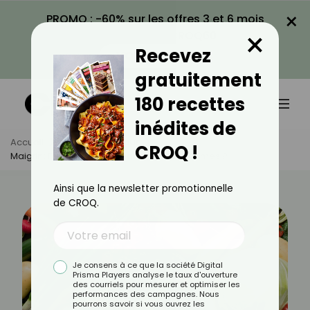
×
PROMO : -60% sur les offres 3 et 6 mois
×
avec le code CROQ60
Recevez
VOIR LA PROMO
gratuitement
180 recettes
inédites de
Accueil
Actus
Minceur
CROQ !
Maigrir : Faut-Il Manger Beaucoup De Légumes ?
Ainsi que la newsletter promotionnelle
de CROQ.
Je consens à ce que la société Digital
Prisma Players analyse le taux d'ouverture
des courriels pour mesurer et optimiser les
performances des campagnes. Nous
pourrons savoir si vous ouvrez les