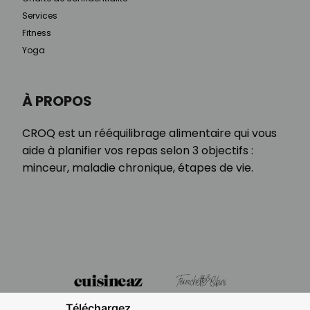
Services
Fitness
Yoga
À PROPOS
CROQ est un rééquilibrage alimentaire qui vous
aide à planifier vos repas selon 3 objectifs :
minceur, maladie chronique, étapes de vie.
Téléchargez