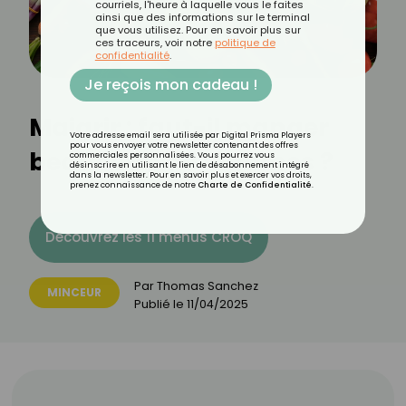
courriels, l'heure à laquelle vous le faites
ainsi que des informations sur le terminal
que vous utilisez. Pour en savoir plus sur
ces traceurs, voir notre
politique de
confidentialité
.
Je reçois mon cadeau !
Maigrir : faut-il manger
Votre adresse email sera utilisée par Digital Prisma Players
pour vous envoyer votre newsletter contenant des offres
beaucoup de légumes ?
commerciales personnalisées. Vous pourrez vous
désinscrire en utilisant le lien de désabonnement intégré
dans la newsletter. Pour en savoir plus et exercer vos droits,
prenez connaissance de notre
Charte de Confidentialité
.
Découvrez les 11 menus CROQ
Par
Thomas Sanchez
MINCEUR
Publié le
11/04/2025