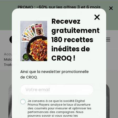
×
PROMO : -60% sur les offres 3 et 6 mois
×
avec le code CROQ60
Recevez
VOIR LA PROMO
gratuitement
180 recettes
inédites de
Accueil
Actus
Santé
CROQ !
Maladie Des Griffes Du Chat : Causes, Symptômes Et
Traitements
Ainsi que la newsletter promotionnelle
de CROQ.
Je consens à ce que la société Digital
Prisma Players analyse le taux d'ouverture
des courriels pour mesurer et optimiser les
performances des campagnes. Nous
pourrons savoir si vous ouvrez les