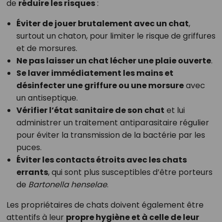
de
réduire les risques
:
Éviter de jouer brutalement avec un chat
,
surtout un chaton, pour limiter le risque de griffures
et de morsures.
Ne pas laisser un chat lécher une plaie ouverte
.
Se laver immédiatement les mains et
désinfecter une griffure ou une morsure
avec
un antiseptique.
Vérifier l’état sanitaire de son chat
et lui
administrer un traitement antiparasitaire régulier
pour éviter la transmission de la bactérie par les
puces.
Éviter les contacts étroits avec les chats
errants
, qui sont plus susceptibles d’être porteurs
de
Bartonella henselae
.
Les propriétaires de chats doivent également être
attentifs à leur
propre hygiène et à celle de leur