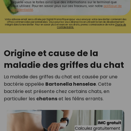
laquelle vous le faites ainsi que des informations sur le terminal que
vous utilisez. Pour en savoir plus sur ces traceurs, voir notre
politique de
confidentialité
.
Votre adresse email sera utilisée par Digital Prisma Playerspour vous envoyer votre newsletter contenant des
offres commerciales personnalisées. Vous pourrez vous désinscrire en utilisant le lien de désabonnement
intégré dans la newsletter. Pour en savoir plus et exercer vos droits, prenez connaissance de notre
Charte de
Confidentialité.
Origine et cause de la
maladie des griffes du chat
La maladie des griffes du chat est causée par une
bactérie appelée
Bartonella henselae
. Cette
bactérie est présente chez certains chats, en
particulier les
chatons
et les félins errants.