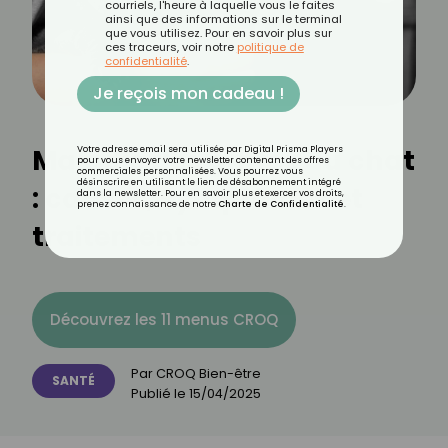
courriels, l'heure à laquelle vous le faites
ainsi que des informations sur le terminal
que vous utilisez. Pour en savoir plus sur
ces traceurs, voir notre
politique de
confidentialité
.
Je reçois mon cadeau !
Maladie des griffes du chat
Votre adresse email sera utilisée par Digital Prisma Players
pour vous envoyer votre newsletter contenant des offres
commerciales personnalisées. Vous pourrez vous
désinscrire en utilisant le lien de désabonnement intégré
: causes, symptômes et
dans la newsletter. Pour en savoir plus et exercer vos droits,
prenez connaissance de notre
Charte de Confidentialité
.
traitements
Découvrez les 11 menus CROQ
Par
CROQ Bien-être
SANTÉ
Publié le
15/04/2025