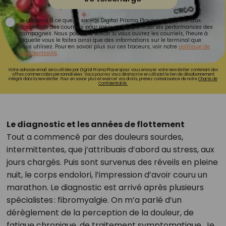
Je consens à ce que la société Digital Prisma Players analyse le taux
d'ouverture des courriels pour mesurer et optimiser les performances des
campagnes. Nous pourrons savoir si vous ouvrez les courriels, l'heure à
laquelle vous le faites ainsi que des informations sur le terminal que
vous utilisez. Pour en savoir plus sur ces traceurs, voir notre
politique de
confidentialité
.
Votre adresse email sera utilisée par Digital Prisma Playerspour vous envoyer votre newsletter contenant des
offres commerciales personnalisées. Vous pourrez vous désinscrire en utilisant le lien de désabonnement
intégré dans la newsletter. Pour en savoir plus et exercer vos droits, prenez connaissance de notre
Charte de
Confidentialité.
Le diagnostic et les années de flottement
Tout a commencé par des douleurs sourdes,
intermittentes, que j’attribuais d’abord au stress, aux
jours chargés. Puis sont survenus des réveils en pleine
nuit, le corps endolori, l’impression d’avoir couru un
marathon. Le diagnostic est arrivé après plusieurs
spécialistes : fibromyalgie. On m’a parlé d’un
dérèglement de la perception de la douleur, de
fatigue chronique, de traitement symptomatique. Je