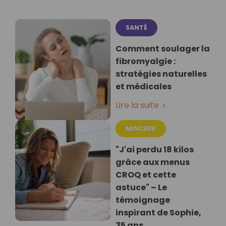
SANTÉ
Comment soulager la
fibromyalgie :
stratégies naturelles
et médicales
Lire la suite
MINCEUR
"J'ai perdu 18 kilos
grâce aux menus
CROQ et cette
astuce" – Le
témoignage
inspirant de Sophie,
35 ans