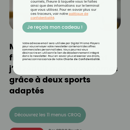
courriels, l'heure à laquelle vous le faites
ainsi que des informations sur le terminal
que vous utilisez. Pour en savoir plus sur
ces traceurs, voir notre
politique de
confidentialité
.
Je reçois mon cadeau !
Mon combat contre la
Votre adresse email sera utilisée par Digital Prisma Players
pour vous envoyer votre newsletter contenant des offres
commerciales personnalisées. Vous pourrez vous
désinscrire en utilisant le lien de désabonnement intégré
fibromyalgie : comment
dans la newsletter. Pour en savoir plus et exercer vos droits,
prenez connaissance de notre
Charte de Confidentialité
.
j’ai réduit mes symptômes
grâce à deux sports
adaptés
Découvrez les 11 menus CROQ