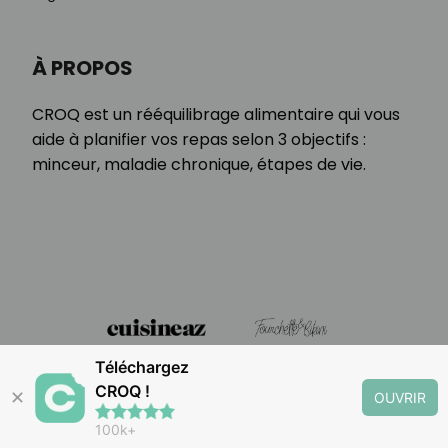
À PROPOS
CROQ est un rééquilibrage alimentaire qui vous
aide à planifier vos repas selon 3 objectifs :
minceur, maladie chronique, étapes de vie.
Téléchargez
CROQ !
✕
OUVRIR
100k+