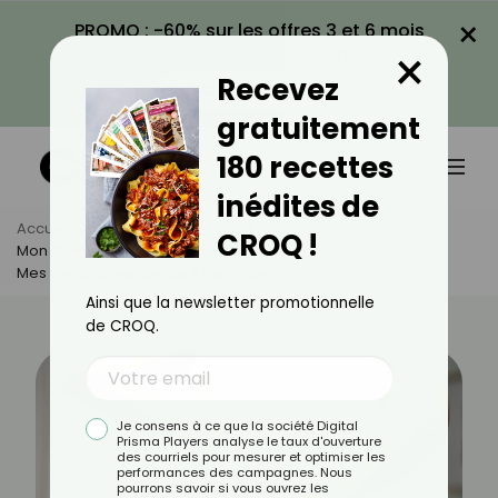
×
PROMO : -60% sur les offres 3 et 6 mois
×
avec le code CROQ60
Recevez
VOIR LA PROMO
gratuitement
180 recettes
inédites de
Accueil
Actus
Actualités
CROQ !
Mon Combat Contre La Fibromyalgie : Comment J’ai Réduit
Mes Symptômes Grâce À Deux Sports Adaptés
Ainsi que la newsletter promotionnelle
de CROQ.
Je consens à ce que la société Digital
Prisma Players analyse le taux d'ouverture
des courriels pour mesurer et optimiser les
performances des campagnes. Nous
pourrons savoir si vous ouvrez les