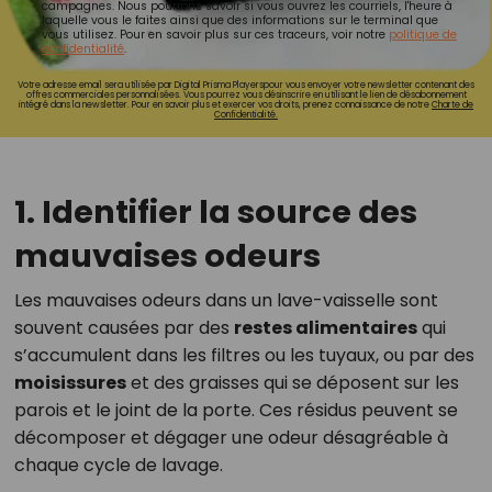
campagnes. Nous pourrons savoir si vous ouvrez les courriels, l'heure à
laquelle vous le faites ainsi que des informations sur le terminal que
vous utilisez. Pour en savoir plus sur ces traceurs, voir notre
politique de
confidentialité
.
Votre adresse email sera utilisée par Digital Prisma Playerspour vous envoyer votre newsletter contenant des
offres commerciales personnalisées. Vous pourrez vous désinscrire en utilisant le lien de désabonnement
intégré dans la newsletter. Pour en savoir plus et exercer vos droits, prenez connaissance de notre
Charte de
Confidentialité.
1. Identifier la source des
mauvaises odeurs
Les mauvaises odeurs dans un lave-vaisselle sont
souvent causées par des
restes alimentaires
qui
s’accumulent dans les filtres ou les tuyaux, ou par des
moisissures
et des graisses qui se déposent sur les
parois et le joint de la porte. Ces résidus peuvent se
décomposer et dégager une odeur désagréable à
chaque cycle de lavage.