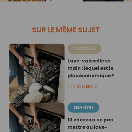
SUR LE MÊME SUJET
QUOTIDIEN
Lave-vaisselle vs
main : lequel est le
plus économique ?
Lire la suite
BIEN-ÊTRE
10 choses à ne pas
mettre au lave-