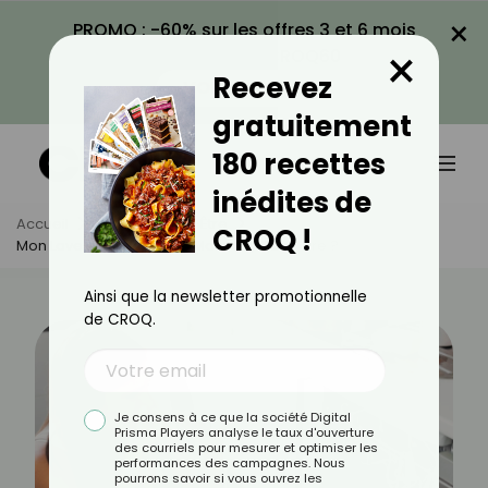
×
PROMO : -60% sur les offres 3 et 6 mois
×
avec le code CROQ60
Recevez
VOIR LA PROMO
gratuitement
180 recettes
inédites de
Accueil
Actus
Bien-Être
CROQ !
Mon Lave-Vaisselle Sent Mauvais, Que Faire ?
Ainsi que la newsletter promotionnelle
de CROQ.
Je consens à ce que la société Digital
Prisma Players analyse le taux d'ouverture
des courriels pour mesurer et optimiser les
performances des campagnes. Nous
pourrons savoir si vous ouvrez les