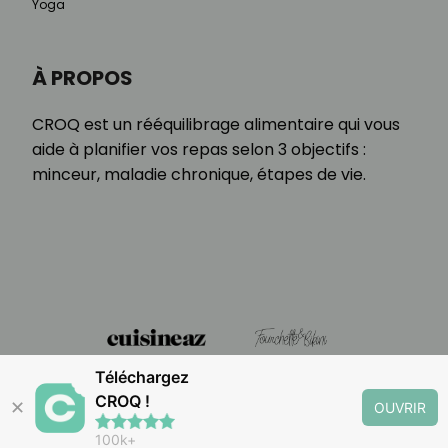
Yoga
À PROPOS
CROQ est un rééquilibrage alimentaire qui vous
aide à planifier vos repas selon 3 objectifs :
minceur, maladie chronique, étapes de vie.
Téléchargez
CROQ !
✕
OUVRIR
100k+