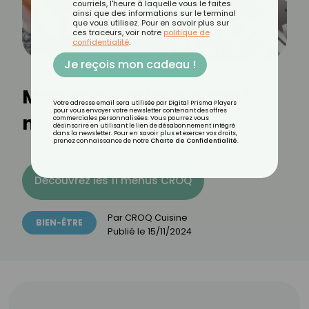
courriels, l'heure à laquelle vous le faites
ainsi que des informations sur le terminal
que vous utilisez. Pour en savoir plus sur
ces traceurs, voir notre
politique de
confidentialité
.
Je reçois mon cadeau !
Mon lave-vaisselle sent
Votre adresse email sera utilisée par Digital Prisma Players
pour vous envoyer votre newsletter contenant des offres
mauvais, que faire ?
commerciales personnalisées. Vous pourrez vous
désinscrire en utilisant le lien de désabonnement intégré
dans la newsletter. Pour en savoir plus et exercer vos droits,
prenez connaissance de notre
Charte de Confidentialité
.
Découvrez les 11 menus CROQ
Par
CROQ Cuisine
BIEN-ÊTRE
Publié le
15/11/2024