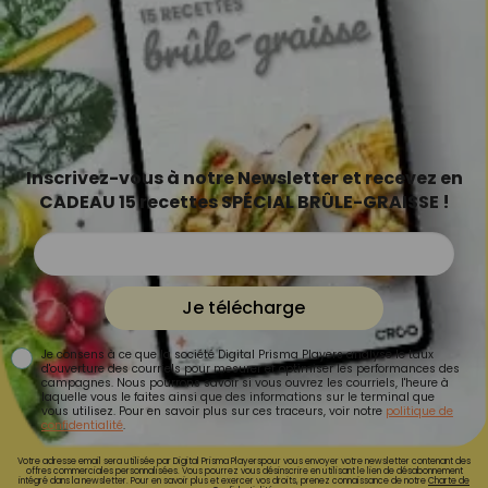
Inscrivez-vous à notre Newsletter et recevez en
CADEAU 15 recettes SPÉCIAL BRÛLE-GRAISSE !
Je télécharge
Je consens à ce que la société Digital Prisma Players analyse le taux
d'ouverture des courriels pour mesurer et optimiser les performances des
campagnes. Nous pourrons savoir si vous ouvrez les courriels, l'heure à
laquelle vous le faites ainsi que des informations sur le terminal que
vous utilisez. Pour en savoir plus sur ces traceurs, voir notre
politique de
confidentialité
.
Votre adresse email sera utilisée par Digital Prisma Playerspour vous envoyer votre newsletter contenant des
offres commerciales personnalisées. Vous pourrez vous désinscrire en utilisant le lien de désabonnement
intégré dans la newsletter. Pour en savoir plus et exercer vos droits, prenez connaissance de notre
Charte de