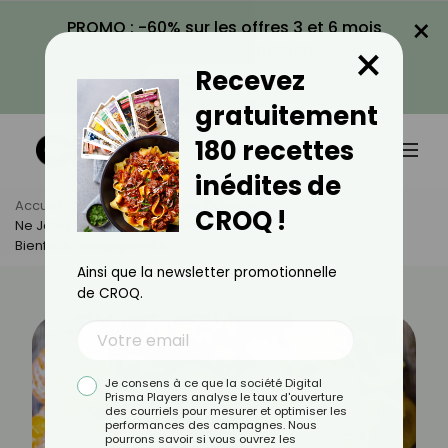
×
PROMO : -60% sur les offres 3 et 6 mois
×
avec le code CROQ60
Recevez
VOIR LA PROMO
gratuitement
180 recettes
inédites de
Accueil
Actus
Astuces Culinaires
CROQ !
Ne Jetez Plus La Peau De Votre Mandarine : Découvrez Ses
Bienfaits Insoupçonnés !
Ainsi que la newsletter promotionnelle
de CROQ.
Je consens à ce que la société Digital
Prisma Players analyse le taux d'ouverture
des courriels pour mesurer et optimiser les
performances des campagnes. Nous
pourrons savoir si vous ouvrez les