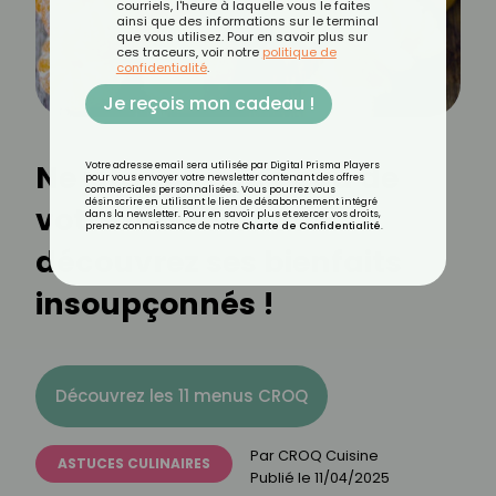
courriels, l'heure à laquelle vous le faites
ainsi que des informations sur le terminal
que vous utilisez. Pour en savoir plus sur
ces traceurs, voir notre
politique de
confidentialité
.
Je reçois mon cadeau !
Ne jetez plus la peau de
Votre adresse email sera utilisée par Digital Prisma Players
pour vous envoyer votre newsletter contenant des offres
commerciales personnalisées. Vous pourrez vous
désinscrire en utilisant le lien de désabonnement intégré
votre mandarine :
dans la newsletter. Pour en savoir plus et exercer vos droits,
prenez connaissance de notre
Charte de Confidentialité
.
découvrez ses bienfaits
insoupçonnés !
Découvrez les 11 menus CROQ
Par
CROQ Cuisine
ASTUCES CULINAIRES
Publié le
11/04/2025