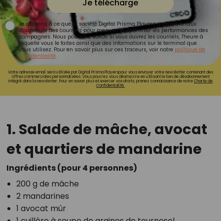
Je télécharge
Je consens à ce que la société Digital Prisma Players analyse le taux
d'ouverture des courriels pour mesurer et optimiser les performances des
campagnes. Nous pourrons savoir si vous ouvrez les courriels, l'heure à
laquelle vous le faites ainsi que des informations sur le terminal que
vous utilisez. Pour en savoir plus sur ces traceurs, voir notre
politique de
confidentialité
.
Votre adresse email sera utilisée par Digital Prisma Playerspour vous envoyer votre newsletter contenant des
offres commerciales personnalisées. Vous pourrez vous désinscrire en utilisant le lien de désabonnement
intégré dans la newsletter. Pour en savoir plus et exercer vos droits, prenez connaissance de notre
Charte de
Confidentialité.
1. Salade de mâche, avocat
et quartiers de mandarine
Ingrédients (pour 4 personnes)
200 g de mâche
2 mandarines
1 avocat mûr
1 cuillère à soupe de graines de tournesol