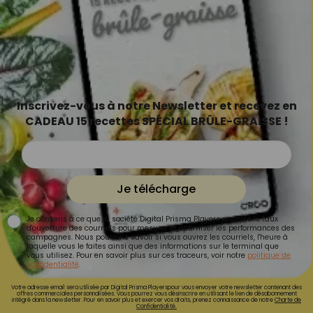
Inscrivez-vous à notre Newsletter et recevez en
CADEAU 15 recettes SPÉCIAL BRÛLE-GRAISSE !
Je télécharge
Je consens à ce que la société Digital Prisma Players analyse le taux
d'ouverture des courriels pour mesurer et optimiser les performances des
campagnes. Nous pourrons savoir si vous ouvrez les courriels, l'heure à
laquelle vous le faites ainsi que des informations sur le terminal que
vous utilisez. Pour en savoir plus sur ces traceurs, voir notre
politique de
confidentialité
.
Votre adresse email sera utilisée par Digital Prisma Playerspour vous envoyer votre newsletter contenant des
offres commerciales personnalisées. Vous pourrez vous désinscrire en utilisant le lien de désabonnement
intégré dans la newsletter. Pour en savoir plus et exercer vos droits, prenez connaissance de notre
Charte de
Confidentialité.