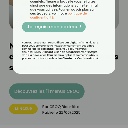
courriels, l'heure à laquelle vous le faites
ainsi que des informations sur le terminal
que vous utilisez. Pour en savoir plus sur
ces traceurs, voir notre
politique de
confidentialité
.
Je reçois mon cadeau !
Nos conseils pour se
Votre adresse email sera utilisée par Digital Prisma Players
pour vous envoyer votre newsletter contenant des offres
commerciales personnalisées. Vous pourrez vous
désinscrire en utilisant le lien de désabonnement intégré
débarrasser des bourrelets
dans la newsletter. Pour en savoir plus et exercer vos droits,
prenez connaissance de notre
Charte de Confidentialité
.
sous les aisselles ?
Découvrez les 11 menus CROQ
Par
CROQ Bien-être
MINCEUR
Publié le
22/06/2025