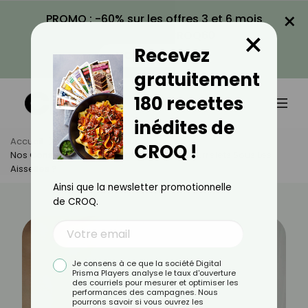
×
PROMO : -60% sur les offres 3 et 6 mois
×
avec le code CROQ60
Recevez
VOIR LA PROMO
gratuitement
180 recettes
inédites de
Accueil
Actus
Minceur
CROQ !
Nos Conseils Pour Se Débarrasser Des Bourrelets Sous Les
Aisselles ?
Ainsi que la newsletter promotionnelle
de CROQ.
Je consens à ce que la société Digital
Prisma Players analyse le taux d'ouverture
des courriels pour mesurer et optimiser les
performances des campagnes. Nous
pourrons savoir si vous ouvrez les