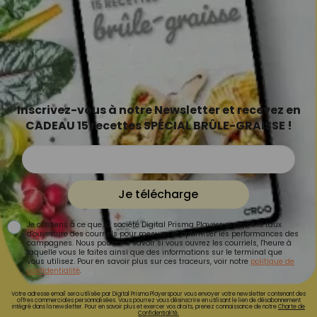
Inscrivez-vous à notre Newsletter et recevez en
CADEAU 15 recettes SPÉCIAL BRÛLE-GRAISSE !
Je télécharge
Je consens à ce que la société Digital Prisma Players analyse le taux
d'ouverture des courriels pour mesurer et optimiser les performances des
campagnes. Nous pourrons savoir si vous ouvrez les courriels, l'heure à
laquelle vous le faites ainsi que des informations sur le terminal que
vous utilisez. Pour en savoir plus sur ces traceurs, voir notre
politique de
confidentialité
.
Votre adresse email sera utilisée par Digital Prisma Playerspour vous envoyer votre newsletter contenant des
offres commerciales personnalisées. Vous pourrez vous désinscrire en utilisant le lien de désabonnement
intégré dans la newsletter. Pour en savoir plus et exercer vos droits, prenez connaissance de notre
Charte de
Confidentialité.