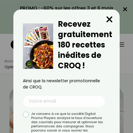
×
PROMO : -60% sur les offres 3 et 6 mois
×
avec le code CROQ60
Recevez
VOIR LA PROMO
gratuitement
180 recettes
inédites de
Accueil
Actus
Alimentation
CROQ !
Optimiser Votre Apport En Calcium : Conseils Et Astuces
Ainsi que la newsletter promotionnelle
de CROQ.
Je consens à ce que la société Digital
Prisma Players analyse le taux d'ouverture
des courriels pour mesurer et optimiser les
performances des campagnes. Nous
pourrons savoir si vous ouvrez les