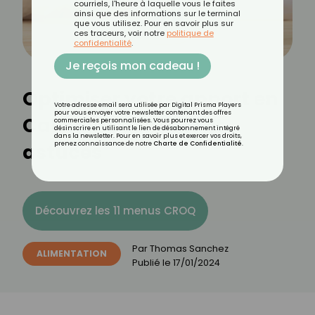
courriels, l'heure à laquelle vous le faites
ainsi que des informations sur le terminal
que vous utilisez. Pour en savoir plus sur
ces traceurs, voir notre
politique de
confidentialité
.
Je reçois mon cadeau !
Optimiser votre apport en
Votre adresse email sera utilisée par Digital Prisma Players
pour vous envoyer votre newsletter contenant des offres
Calcium : conseils et
commerciales personnalisées. Vous pourrez vous
désinscrire en utilisant le lien de désabonnement intégré
dans la newsletter. Pour en savoir plus et exercer vos droits,
astuces
prenez connaissance de notre
Charte de Confidentialité
.
Découvrez les 11 menus CROQ
Par
Thomas Sanchez
ALIMENTATION
Publié le
17/01/2024