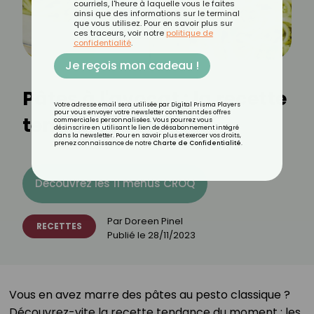
courriels, l'heure à laquelle vous le faites
ainsi que des informations sur le terminal
que vous utilisez. Pour en savoir plus sur
ces traceurs, voir notre
politique de
confidentialité
.
Je reçois mon cadeau !
Pâtes à l'avocat : la recette
Votre adresse email sera utilisée par Digital Prisma Players
pour vous envoyer votre newsletter contenant des offres
tendance et rapide
commerciales personnalisées. Vous pourrez vous
désinscrire en utilisant le lien de désabonnement intégré
dans la newsletter. Pour en savoir plus et exercer vos droits,
prenez connaissance de notre
Charte de Confidentialité
.
Découvrez les 11 menus CROQ
Par
Doreen Pinel
RECETTES
Publié le
28/11/2023
Vous en avez marre des pâtes au pesto classique ?
Découvrez-vite la recette tendance du moment : les