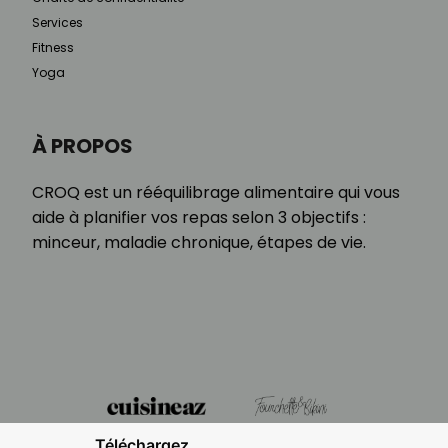
Services
Fitness
Yoga
À PROPOS
CROQ est un rééquilibrage alimentaire qui vous
aide à planifier vos repas selon 3 objectifs :
minceur, maladie chronique, étapes de vie.
Téléchargez