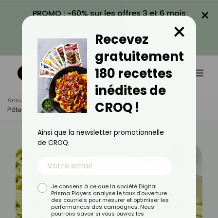
×
PROMO : -60% sur les offres 3 et 6 mois
×
avec le code CROQ60
Recevez
VOIR LA PROMO
gratuitement
180 recettes
inédites de
Accueil
Actus
Recettes
CROQ !
Pâtes À L'avocat : La Recette Tendance Et Rapide
Ainsi que la newsletter promotionnelle
de CROQ.
Je consens à ce que la société Digital
Prisma Players analyse le taux d'ouverture
des courriels pour mesurer et optimiser les
performances des campagnes. Nous
pourrons savoir si vous ouvrez les