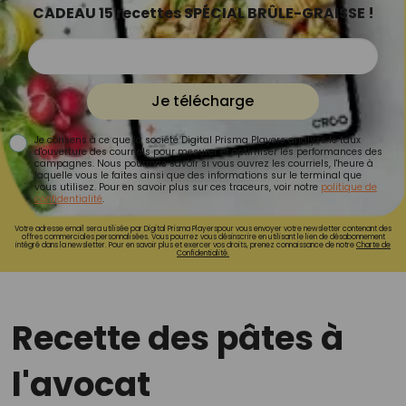
CADEAU 15 recettes SPÉCIAL BRÛLE-GRAISSE !
Je télécharge
Je consens à ce que la société Digital Prisma Players analyse le taux
d'ouverture des courriels pour mesurer et optimiser les performances des
campagnes. Nous pourrons savoir si vous ouvrez les courriels, l'heure à
laquelle vous le faites ainsi que des informations sur le terminal que
vous utilisez. Pour en savoir plus sur ces traceurs, voir notre
politique de
confidentialité
.
Votre adresse email sera utilisée par Digital Prisma Playerspour vous envoyer votre newsletter contenant des
offres commerciales personnalisées. Vous pourrez vous désinscrire en utilisant le lien de désabonnement
intégré dans la newsletter. Pour en savoir plus et exercer vos droits, prenez connaissance de notre
Charte de
Confidentialité.
Recette des pâtes à
l'avocat