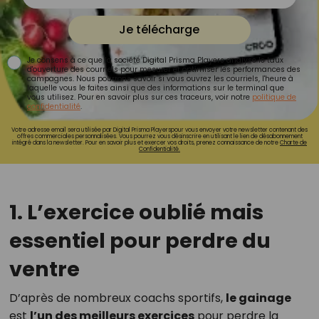
Je télécharge
Je consens à ce que la société Digital Prisma Players analyse le taux
d'ouverture des courriels pour mesurer et optimiser les performances des
campagnes. Nous pourrons savoir si vous ouvrez les courriels, l'heure à
laquelle vous le faites ainsi que des informations sur le terminal que
vous utilisez. Pour en savoir plus sur ces traceurs, voir notre
politique de
confidentialité
.
Votre adresse email sera utilisée par Digital Prisma Playerspour vous envoyer votre newsletter contenant des
offres commerciales personnalisées. Vous pourrez vous désinscrire en utilisant le lien de désabonnement
intégré dans la newsletter. Pour en savoir plus et exercer vos droits, prenez connaissance de notre
Charte de
Confidentialité.
1. L’exercice oublié mais
essentiel pour perdre du
ventre
D’après de nombreux coachs sportifs,
le gainage
est
l’un des meilleurs exercices
pour perdre la