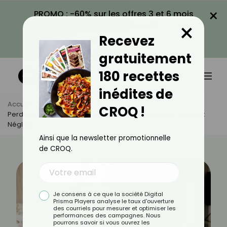
×
PROMO : -60% sur les offres 3 et 6 mois
×
avec le code CROQ60
Recevez
VOIR LA PROMO
gratuitement
180 recettes
inédites de
Accueil
Actus
Sport
CROQ !
Perdre La Graisse Abdominale : L’exercice Essentiel Souvent
Négligé
Ainsi que la newsletter promotionnelle
de CROQ.
Je consens à ce que la société Digital
Prisma Players analyse le taux d'ouverture
des courriels pour mesurer et optimiser les
performances des campagnes. Nous
pourrons savoir si vous ouvrez les