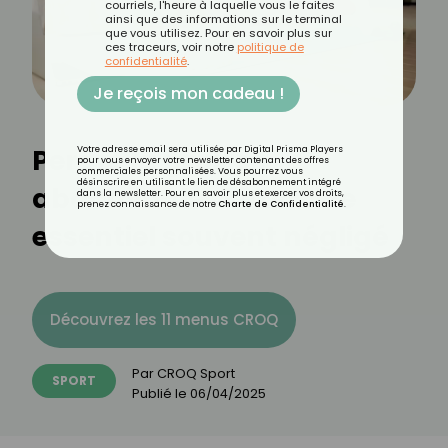
courriels, l'heure à laquelle vous le faites
ainsi que des informations sur le terminal
que vous utilisez. Pour en savoir plus sur
ces traceurs, voir notre
politique de
confidentialité
.
Je reçois mon cadeau !
Perdre la graisse
Votre adresse email sera utilisée par Digital Prisma Players
pour vous envoyer votre newsletter contenant des offres
commerciales personnalisées. Vous pourrez vous
désinscrire en utilisant le lien de désabonnement intégré
abdominale : l’exercice
dans la newsletter. Pour en savoir plus et exercer vos droits,
prenez connaissance de notre
Charte de Confidentialité
.
essentiel souvent négligé
Découvrez les 11 menus CROQ
Par
CROQ Sport
SPORT
Publié le
06/04/2025