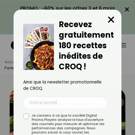
×
PROMO : -60% sur les offres 3 et 6 mois
×
avec le code CROQ60
Recevez
VOIR LA PROMO
gratuitement
180 recettes
inédites de
Accueil
Actus
Minceur
CROQ !
Perte De Poids : Quelles Légumineuses Privilégier ?
Ainsi que la newsletter promotionnelle
de CROQ.
Je consens à ce que la société Digital
Prisma Players analyse le taux d'ouverture
des courriels pour mesurer et optimiser les
performances des campagnes. Nous
pourrons savoir si vous ouvrez les