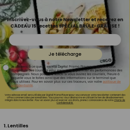
Inscrivez-vous à notre Newsletter et recevez en
CADEAU 15 recettes SPÉCIAL BRÛLE-GRAISSE !
Je télécharge
Je consens à ce que la société Digital Prisma Players analyse le taux
d'ouverture des courriels pour mesurer et optimiser les performances des
campagnes. Nous pourrons savoir si vous ouvrez les courriels, l'heure à
laquelle vous le faites ainsi que des informations sur le terminal que
vous utilisez. Pour en savoir plus sur ces traceurs, voir notre
politique de
confidentialité
.
Votre adresse email sera utilisée par Digital Prisma Playerspour vous envoyer votre newsletter contenant des
offres commerciales personnalisées. Vous pourrez vous désinscrire en utilisant le lien de désabonnement
intégré dans la newsletter. Pour en savoir plus et exercer vos droits, prenez connaissance de notre
Charte de
Confidentialité.
1. Lentilles