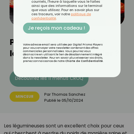
courriels, l'heure à laquelle vous le faites
ainsi que des informations sur le terminal
que vous utilisez. Pour en savoir plus sur
ces traceurs, voir notre
politique de
confidentialité
.
Je reçois mon cadeau !
Perte de poids : quelles
Votre adresse email sera utilisée par Digital Prisma Players
pour vous envoyer votre newsletter contenant des offres
légumineuses privilégier ?
commerciales personnalisées. Vous pourrez vous
désinscrire en utilisant le lien de désabonnement intégré
dans la newsletter. Pour en savoir plus et exercer vos droits,
prenez connaissance de notre
Charte de Confidentialité
.
Découvrez les 11 menus CROQ
Par
Thomas Sanchez
MINCEUR
Publié le
05/10/2024
Les légumineuses sont un excellent choix pour ceux
qui cherchent à perdre du poids de manière saine et