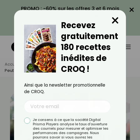
×
PROMO : -60% sur les offres 3 et 6 mois
×
avec le code CROQ60
Recevez
VOIR LA PROMO
gratuitement
180 recettes
inédites de
Accueil
Actus
Minceur
CROQ !
Peut-On Boire De L’alcool Sans Prendre De Poids ?
Ainsi que la newsletter promotionnelle
de CROQ.
Je consens à ce que la société Digital
Prisma Players analyse le taux d'ouverture
des courriels pour mesurer et optimiser les
performances des campagnes. Nous
pourrons savoir si vous ouvrez les