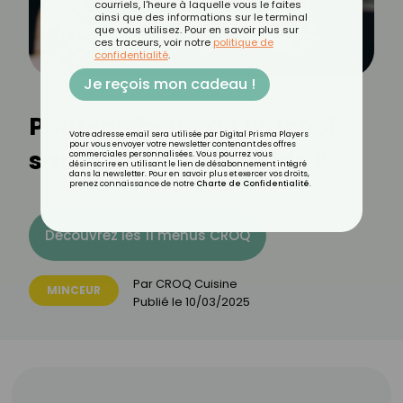
courriels, l'heure à laquelle vous le faites
ainsi que des informations sur le terminal
que vous utilisez. Pour en savoir plus sur
ces traceurs, voir notre
politique de
confidentialité
.
Je reçois mon cadeau !
Peut-on boire de l’alcool
Votre adresse email sera utilisée par Digital Prisma Players
pour vous envoyer votre newsletter contenant des offres
sans prendre de poids ?
commerciales personnalisées. Vous pourrez vous
désinscrire en utilisant le lien de désabonnement intégré
dans la newsletter. Pour en savoir plus et exercer vos droits,
prenez connaissance de notre
Charte de Confidentialité
.
Découvrez les 11 menus CROQ
Par
CROQ Cuisine
MINCEUR
Publié le
10/03/2025