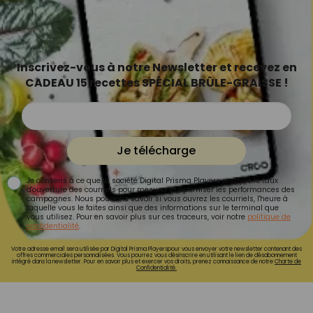
Inscrivez-vous à notre Newsletter et recevez en
CADEAU 15 recettes SPÉCIAL BRÛLE-GRAISSE !
Je télécharge
Je consens à ce que la société Digital Prisma Players analyse le taux
d'ouverture des courriels pour mesurer et optimiser les performances des
campagnes. Nous pourrons savoir si vous ouvrez les courriels, l'heure à
laquelle vous le faites ainsi que des informations sur le terminal que
vous utilisez. Pour en savoir plus sur ces traceurs, voir notre
politique de
confidentialité
.
Votre adresse email sera utilisée par Digital Prisma Playerspour vous envoyer votre newsletter contenant des
offres commerciales personnalisées. Vous pourrez vous désinscrire en utilisant le lien de désabonnement
intégré dans la newsletter. Pour en savoir plus et exercer vos droits, prenez connaissance de notre
Charte de
Confidentialité.