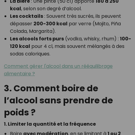
La bière
: Une pinte (50 cl) apporte
180 à 250
kcal
, selon son degré d’alcool.
Les cocktails
: Souvent très sucrés, ils peuvent
dépasser
200-300 kcal
par verre (Mojito, Piña
Colada, Margarita).
Les alcools forts purs
(vodka, whisky, rhum) :
100-
120 kcal
pour 4 cl, mais souvent mélangés à des
sodas caloriques.
Comment gérer l'alcool dans un rééquilibrage
alimentaire ?
3. Comment boire de
l’alcool sans prendre de
poids ?
1. Limiter la quantité et la fréquence
Boire
avec modération
, en se limitant à
1 ou 2