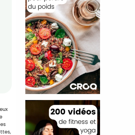
reux
le
pes
ttes,