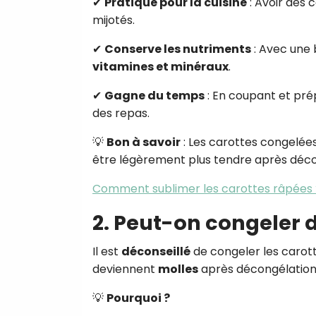
✔
Pratique pour la cuisine
: Avoir des 
mijotés.
✔
Conserve les nutriments
: Avec une 
vitamines et minéraux
.
✔
Gagne du temps
: En coupant et prép
des repas.
💡
Bon à savoir
: Les carottes congelé
être légèrement plus tendre après déco
Comment sublimer les carottes râpées 
2. Peut-on congeler d
Il est
déconseillé
de congeler les carott
deviennent
molles
après décongélation
💡
Pourquoi ?