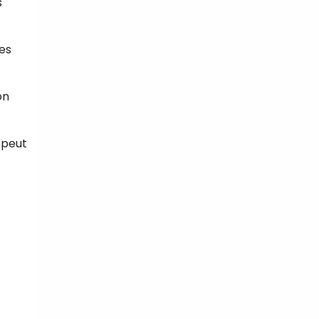
s
es
on
e peut