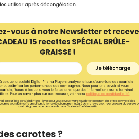
les utiliser après décongélation.
ez-vous à notre Newsletter et receve
CADEAU 15 recettes SPÉCIAL BRÛLE-
GRAISSE !
Je télécharge
à ce que la société Digital Prisma Players analyse le taux d'ouverture des courriels
r et optimiser les performances des campagnes. Nous pourrons savoir si vous
ourriels, l'heure à laquelle vous le faites ainsi que des informations sur le terminal
lisez. Pour en savoir plus sur ces traceurs, voir notre
politique de confidentialité
.
Recevez gratuitemen
ail sera utilisée par Digital Prisma Playerspour vous envoyer votre newsletter contenant des offres commerciales
pourrez vous désinscrire en utilisant le lien de désabonnement intégré dans la newsletter. Pour en savoir plus et exerc
vos droits, prenez connaissance de notre
Charte de Confidentialité.
recettes inédites de
!
des carottes ?
Ainsi que la newsletter promotio