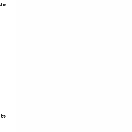
 de
nts