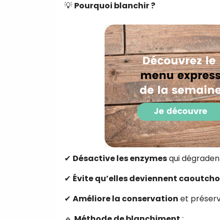
💡
Pourquoi blanchir ?
✔
Désactive les enzymes
qui dégradent
✔
Évite qu’elles deviennent caoutch
✔
Améliore la conservation
et préserv
🔹
Méthode de blanchiment
: