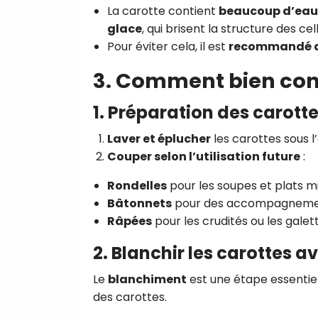
La carotte contient
beaucoup d’eau
glace
, qui brisent la structure des ce
Pour éviter cela, il est
recommandé de
3. Comment bien cong
1. Préparation des carott
Laver et éplucher
les carottes sous l’
Couper selon l’utilisation future
:
Rondelles
pour les soupes et plats mi
Bâtonnets
pour des accompagnement
Râpées
pour les crudités ou les gale
2. Blanchir les carottes 
Le
blanchiment
est une étape essentie
des carottes.