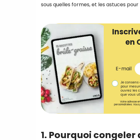
sous quelles formes, et les astuces pour 
Inscriv
en 
E-mail
Je consens 
pour mesure
ouvrez les c
que vous uti
Votre adresse em
personnalisées. Vous 
1. Pourquoi congeler 