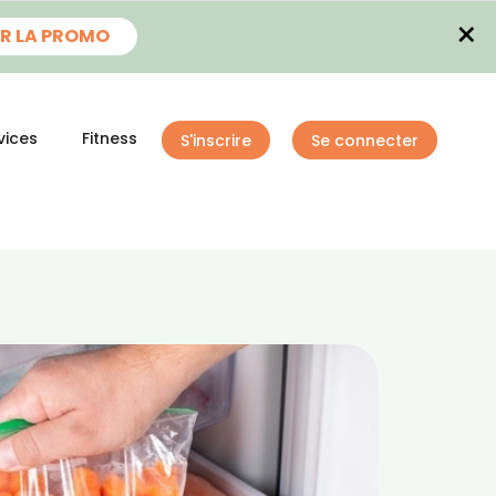
×
R LA PROMO
vices
Fitness
S'inscrire
Se connecter