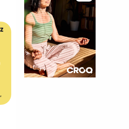
z
×
t 180
er
 CROQ
nnelle de