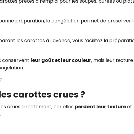
carottes prêtes à l’emploi pour les soupes, purées ou plat
bonne préparation, la congélation permet de préserver l
arant les carottes à l’avance, vous facilitez la préparati
es conservent
leur goût et leur couleur
, mais leur textur
ngélation.
?
es carottes crues ?
es crues directement, car elles
perdent leur texture
et
.