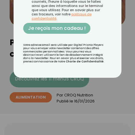
courriels, l'heure à laquelle vous le faites
ainsi que des informations sur le terminal
que vous utilisez. Pour en savoir plus sur
ces traceurs, voir notre
politique de
confidentialité
.
Je reçois mon cadeau !
Peut-on consommer de la
Votre adresse email sera utilisée par Digital Prisma Players
pour vous envoyer votre newsletter contenant des offres
crème fraîche périmée ?
commerciales personnalisées. Vous pourrez vous
désinscrire en utilisant le lien de désabonnement intégré
dans la newsletter. Pour en savoir plus et exercer vos droits,
prenez connaissance de notre
Charte de Confidentialité
.
Découvrez les 11 menus CROQ
Par
CROQ Nutrition
ALIMENTATION
Publié le
16/01/2026