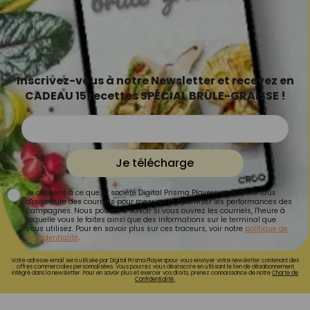
Inscrivez-vous à notre Newsletter et recevez en
CADEAU 15 recettes SPÉCIAL BRÛLE-GRAISSE !
Je télécharge
Je consens à ce que la société Digital Prisma Players analyse le taux
d'ouverture des courriels pour mesurer et optimiser les performances des
campagnes. Nous pourrons savoir si vous ouvrez les courriels, l'heure à
laquelle vous le faites ainsi que des informations sur le terminal que
vous utilisez. Pour en savoir plus sur ces traceurs, voir notre
politique de
confidentialité
.
Votre adresse email sera utilisée par Digital Prisma Playerspour vous envoyer votre newsletter contenant des
offres commerciales personnalisées. Vous pourrez vous désinscrire en utilisant le lien de désabonnement
intégré dans la newsletter. Pour en savoir plus et exercer vos droits, prenez connaissance de notre
Charte de
Confidentialité.