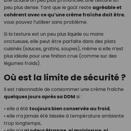
une acidité un peu plus prononcée, une texture un
peu plus dense. Tant que le goût reste
agréable et
cohérent avec ce qu’une crème fraîche doit être
,
vous pouvez l’utiliser sans problème.
Si la texture est un peu plus liquide ou moins
onctueuse, elle peut être parfaite dans des plats
cuisinés (sauces, gratins, soupes), même si elle n’est
plus idéale pour une finition crue (comme sur des
légumes froids).
Où est la limite de sécurité ?
Il est raisonnable de consommer une crème fraîche
quelques jours après sa DDM
si :
• elle a été
toujours bien conservée au froid
,
• elle n’a jamais été laissée à température ambiante
trop longtemps,
• elle n’a
ni odeur étrange, ni moisissure, ni