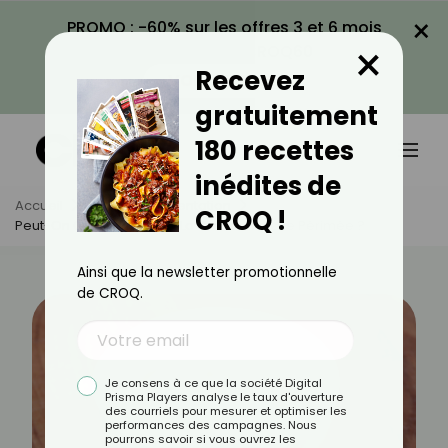
×
PROMO : -60% sur les offres 3 et 6 mois
×
avec le code CROQ60
Recevez
VOIR LA PROMO
gratuitement
180 recettes
inédites de
Accueil
Actus
Alimentation
CROQ !
Peut-On Consommer De La Crème Fraîche Périmée ?
Ainsi que la newsletter promotionnelle
de CROQ.
Je consens à ce que la société Digital
Prisma Players analyse le taux d'ouverture
des courriels pour mesurer et optimiser les
performances des campagnes. Nous
pourrons savoir si vous ouvrez les