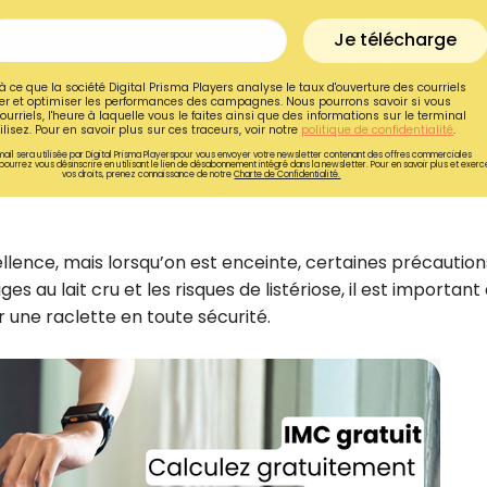
Je télécharge
à ce que la société Digital Prisma Players analyse le taux d'ouverture des courriels
r et optimiser les performances des campagnes. Nous pourrons savoir si vous
ourriels, l'heure à laquelle vous le faites ainsi que des informations sur le terminal
lisez. Pour en savoir plus sur ces traceurs, voir notre
politique de confidentialité
.
ail sera utilisée par Digital Prisma Playerspour vous envoyer votre newsletter contenant des offres commerciales
pourrez vous désinscrire en utilisant le lien de désabonnement intégré dans la newsletter. Pour en savoir plus et exerc
vos droits, prenez connaissance de notre
Charte de Confidentialité.
ellence, mais lorsqu’on est enceinte, certaines précaution
s au lait cru et les risques de listériose, il est important
r une raclette en toute sécurité.
Recevez gratuitemen
recettes inédites de
!
Ainsi que la newsletter promotio