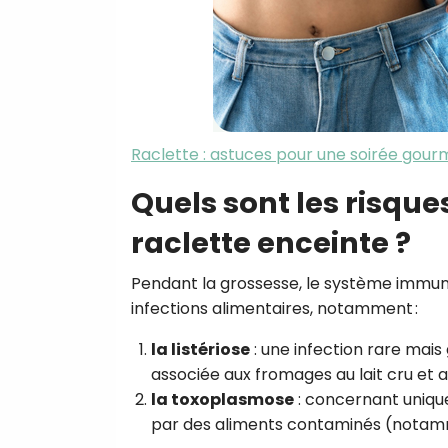
Raclette : astuces pour une soirée gou
Quels sont les risqu
raclette enceinte ?
Pendant la grossesse, le système immunita
infections alimentaires, notamment :
la listériose
: une infection rare mai
associée aux fromages au lait cru et a
la toxoplasmose
: concernant uniqu
par des aliments contaminés (notamm