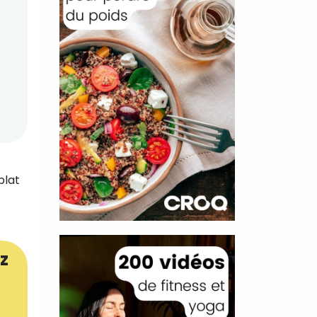
plat
z