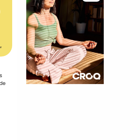
er
s
 de
×
t 180
 CROQ
nnelle de