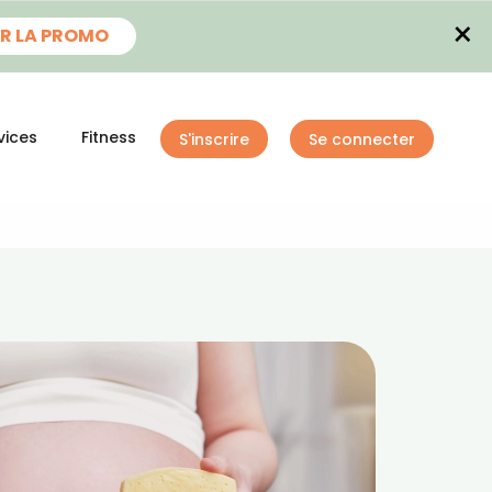
×
R LA PROMO
vices
Fitness
S'inscrire
Se connecter