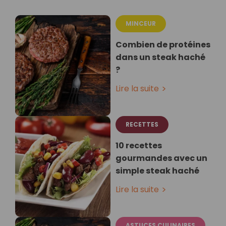
MINCEUR
Combien de protéines
dans un steak haché
?
Lire la suite
RECETTES
10 recettes
gourmandes avec un
simple steak haché
Lire la suite
ASTUCES CULINAIRES