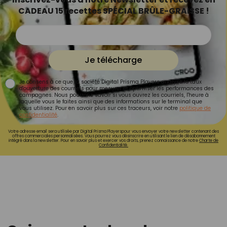
CADEAU 15 recettes SPÉCIAL BRÛLE-GRAISSE !
Je télécharge
Je consens à ce que la société Digital Prisma Players analyse le taux
d'ouverture des courriels pour mesurer et optimiser les performances des
campagnes. Nous pourrons savoir si vous ouvrez les courriels, l'heure à
laquelle vous le faites ainsi que des informations sur le terminal que
vous utilisez. Pour en savoir plus sur ces traceurs, voir notre
politique de
confidentialité
.
Votre adresse email sera utilisée par Digital Prisma Playerspour vous envoyer votre newsletter contenant des
offres commerciales personnalisées. Vous pourrez vous désinscrire en utilisant le lien de désabonnement
intégré dans la newsletter. Pour en savoir plus et exercer vos droits, prenez connaissance de notre
Charte de
Confidentialité.