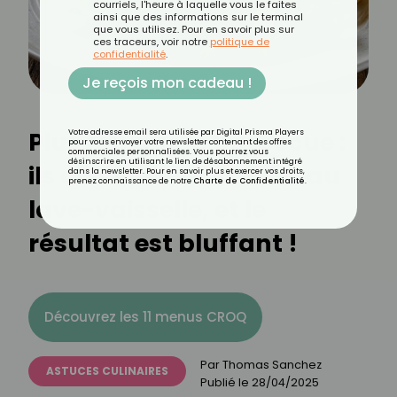
courriels, l'heure à laquelle vous le faites
ainsi que des informations sur le terminal
que vous utilisez. Pour en savoir plus sur
ces traceurs, voir notre
politique de
confidentialité
.
Je reçois mon cadeau !
Plus fou que le barbecue :
Votre adresse email sera utilisée par Digital Prisma Players
pour vous envoyer votre newsletter contenant des offres
commerciales personnalisées. Vous pourrez vous
désinscrire en utilisant le lien de désabonnement intégré
ils cuisent leur steak… au
dans la newsletter. Pour en savoir plus et exercer vos droits,
prenez connaissance de notre
Charte de Confidentialité
.
lave-vaisselle, et le
résultat est bluffant !
Découvrez les 11 menus CROQ
Par
Thomas Sanchez
ASTUCES CULINAIRES
Publié le
28/04/2025