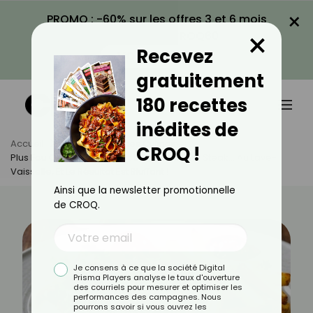
×
PROMO : -60% sur les offres 3 et 6 mois
×
avec le code CROQ60
Recevez
VOIR LA PROMO
gratuitement
180 recettes
inédites de
Accueil
Actus
Astuces Culinaires
CROQ !
Plus Fou Que Le Barbecue : Ils Cuisent Leur Steak… Au Lave-
Vaisselle, Et Le Résultat Est Bluffant !
Ainsi que la newsletter promotionnelle
de CROQ.
Je consens à ce que la société Digital
Prisma Players analyse le taux d'ouverture
des courriels pour mesurer et optimiser les
performances des campagnes. Nous
pourrons savoir si vous ouvrez les