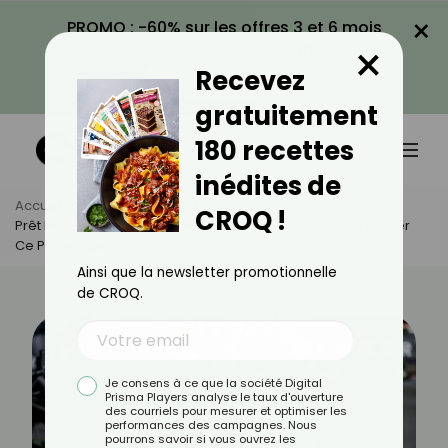
×
PROMO : -60% sur les offres 3 et 6 mois
×
avec le code CROQ60
Recevez
VOIR LA PROMO
gratuitement
180 recettes
inédites de
Accueil
Actus
Sport
CROQ !
Prêt Pour L’Hyrox ? Les 3 Tests À Réussir Avant De Vous Lancer
Ce Printemps
Ainsi que la newsletter promotionnelle
de CROQ.
Je consens à ce que la société Digital
Prisma Players analyse le taux d'ouverture
des courriels pour mesurer et optimiser les
performances des campagnes. Nous
pourrons savoir si vous ouvrez les