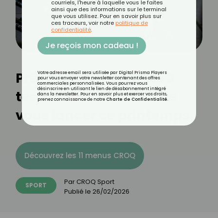
courriels, l'heure à laquelle vous le faites
ainsi que des informations sur le terminal
que vous utilisez. Pour en savoir plus sur
ces traceurs, voir notre
politique de
confidentialité
.
Je reçois mon cadeau !
Prêt pour l’Hyrox ? Les 3
Votre adresse email sera utilisée par Digital Prisma Players
pour vous envoyer votre newsletter contenant des offres
commerciales personnalisées. Vous pourrez vous
désinscrire en utilisant le lien de désabonnement intégré
tests à réussir avant de
dans la newsletter. Pour en savoir plus et exercer vos droits,
prenez connaissance de notre
Charte de Confidentialité
.
vous lancer ce printemps
Découvrez les 11 menus CROQ
Par
CROQ Sport
SPORT
Publié le
26/02/2026