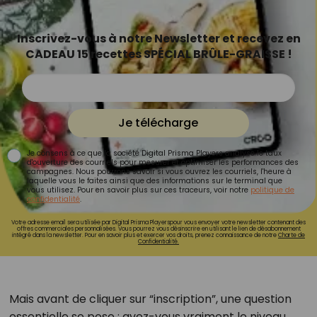
Inscrivez-vous à notre Newsletter et recevez en
CADEAU 15 recettes SPÉCIAL BRÛLE-GRAISSE !
Je télécharge
Je consens à ce que la société Digital Prisma Players analyse le taux
d'ouverture des courriels pour mesurer et optimiser les performances des
campagnes. Nous pourrons savoir si vous ouvrez les courriels, l'heure à
laquelle vous le faites ainsi que des informations sur le terminal que
vous utilisez. Pour en savoir plus sur ces traceurs, voir notre
politique de
confidentialité
.
Votre adresse email sera utilisée par Digital Prisma Playerspour vous envoyer votre newsletter contenant des
offres commerciales personnalisées. Vous pourrez vous désinscrire en utilisant le lien de désabonnement
intégré dans la newsletter. Pour en savoir plus et exercer vos droits, prenez connaissance de notre
Charte de
Confidentialité.
Mais avant de cliquer sur “inscription”, une question
essentielle se pose : avez-vous vraiment le niveau