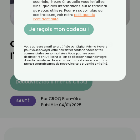
courriels, l'heure à laquelle vous le faites
ainsi que des informations sur le terminal
que vous utilisez. Pour en savoir plus sur
ces traceurs, voir notre
politique de
confidentialité
.
Je reçois mon cadeau !
Qu'est-ce qui provoque
Votre adresse email sera utilisée par Digital Prisma Players
pour vous envoyer votre newsletter contenant des offres
l'apnée du sommeil ?
commerciales personnalisées. Vous pourrez vous
désinscrire en utilisant le lien de désabonnement intégré
dans la newsletter. Pour en savoir plus et exercer vos droits,
prenez connaissance de notre
Charte de Confidentialité
.
Découvrez les 11 menus CROQ
Par
CROQ Bien-être
SANTÉ
Publié le
04/01/2025