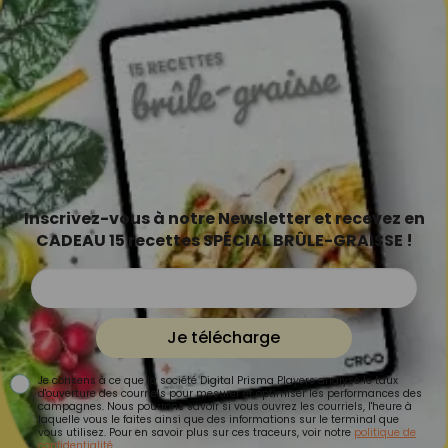
Inscrivez-vous à notre Newsletter et recevez en
CADEAU 15 recettes SPÉCIAL BRÛLE-GRAISSE !
Je télécharge
Je consens à ce que la société Digital Prisma Players analyse le taux
d'ouverture des courriels pour mesurer et optimiser les performances des
campagnes. Nous pourrons savoir si vous ouvrez les courriels, l'heure à
laquelle vous le faites ainsi que des informations sur le terminal que
vous utilisez. Pour en savoir plus sur ces traceurs, voir notre
politique de
confidentialité
.