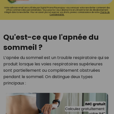
Votre adresse email sera utilisée par Digital Prisma Playerspour vous envoyer votre newsletter contenant des
offres commerciales personnalisées. Vous pourrez vous désinscrire en utilisant le lien de désabonnement
intégré dans la newsletter. Pour en savoir plus et exercer vos droits, prenez connaissance de notre
Charte de
Confidentialité.
Qu'est-ce que l'apnée du
sommeil ?
L’apnée du sommeil est un trouble respiratoire qui se
produit lorsque les voies respiratoires supérieures
sont partiellement ou complètement obstruées
pendant le sommeil. On distingue deux types
principaux :