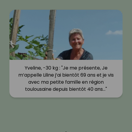
Yveline, -30 kg : "Je me présente, Je
m’appelle Liline j’ai bientôt 69 ans et je vis
avec ma petite famille en région
toulousaine depuis bientôt 40 ans…"