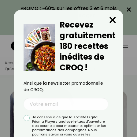
×
PROMO : -60% sur les offres 3 et 6 mois
×
avec le code CROQ60
Recevez
VOIR LA PROMO
gratuitement
180 recettes
inédites de
Accueil
Actus
Santé
CROQ !
Qu'est-Ce Qui Provoque L'apnée Du Sommeil ?
Ainsi que la newsletter promotionnelle
de CROQ.
Je consens à ce que la société Digital
Prisma Players analyse le taux d'ouverture
des courriels pour mesurer et optimiser les
performances des campagnes. Nous
pourrons savoir si vous ouvrez les