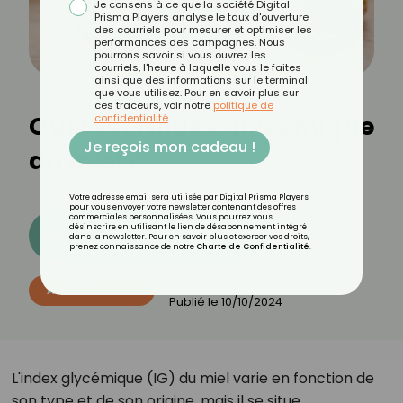
Je consens à ce que la société Digital
Prisma Players analyse le taux d'ouverture
des courriels pour mesurer et optimiser les
performances des campagnes. Nous
pourrons savoir si vous ouvrez les
courriels, l'heure à laquelle vous le faites
ainsi que des informations sur le terminal
que vous utilisez. Pour en savoir plus sur
ces traceurs, voir notre
politique de
Quel est l'index glycémique
confidentialité
.
Je reçois mon cadeau !
du miel ?
Votre adresse email sera utilisée par Digital Prisma Players
pour vous envoyer votre newsletter contenant des offres
commerciales personnalisées. Vous pourrez vous
désinscrire en utilisant le lien de désabonnement intégré
Découvrez les 11 menus CROQ
dans la newsletter. Pour en savoir plus et exercer vos droits,
prenez connaissance de notre
Charte de Confidentialité
.
Par
CROQ Cuisine
ALIMENTATION
Publié le
10/10/2024
L'index glycémique (IG) du miel varie en fonction de
son type et de son origine, mais il se situe