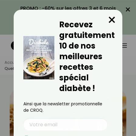
×
PROMO : -60% sur les offres 3 et 6 mois
×
avec le code CROQ60
Recevez
VOIR LA PROMO
gratuitement
10 de nos
meilleures
Accueil
Actus
Alimentation
recettes
Quel Est L'index Glycémique Du Miel ?
spécial
diabète !
Ainsi que la newsletter promotionnelle
de CROQ.