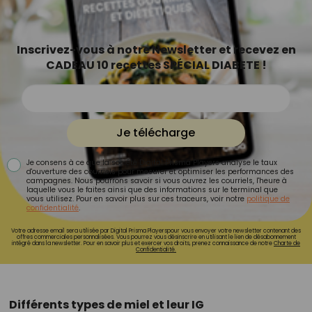
Inscrivez-vous à notre Newsletter et recevez en
CADEAU 10 recettes SPÉCIAL DIABETE !
Je télécharge
Je consens à ce que la société Digital Prisma Players analyse le taux
d'ouverture des courriels pour mesurer et optimiser les performances des
campagnes. Nous pourrons savoir si vous ouvrez les courriels, l'heure à
laquelle vous le faites ainsi que des informations sur le terminal que
vous utilisez. Pour en savoir plus sur ces traceurs, voir notre
politique de
confidentialité
.
Votre adresse email sera utilisée par Digital Prisma Playerspour vous envoyer votre newsletter contenant des
offres commerciales personnalisées. Vous pourrez vous désinscrire en utilisant le lien de désabonnement
intégré dans la newsletter. Pour en savoir plus et exercer vos droits, prenez connaissance de notre
Charte de
Confidentialité.
Différents types de miel et leur IG