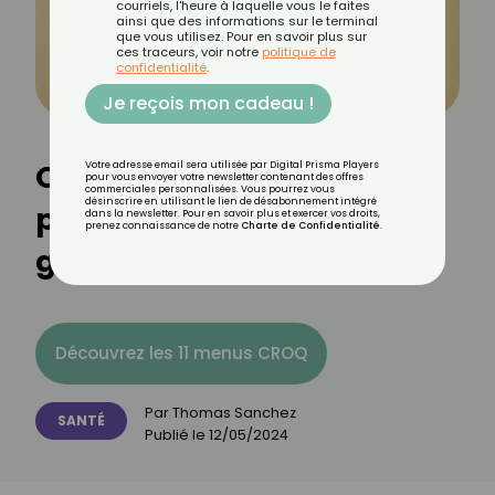
courriels, l'heure à laquelle vous le faites
ainsi que des informations sur le terminal
que vous utilisez. Pour en savoir plus sur
ces traceurs, voir notre
politique de
confidentialité
.
Je reçois mon cadeau !
Quel est le médicament le
Votre adresse email sera utilisée par Digital Prisma Players
pour vous envoyer votre newsletter contenant des offres
commerciales personnalisées. Vous pourrez vous
désinscrire en utilisant le lien de désabonnement intégré
plus efficace contre la
dans la newsletter. Pour en savoir plus et exercer vos droits,
prenez connaissance de notre
Charte de Confidentialité
.
gastro-entérite ?
Découvrez les 11 menus CROQ
Par
Thomas Sanchez
SANTÉ
Publié le
12/05/2024