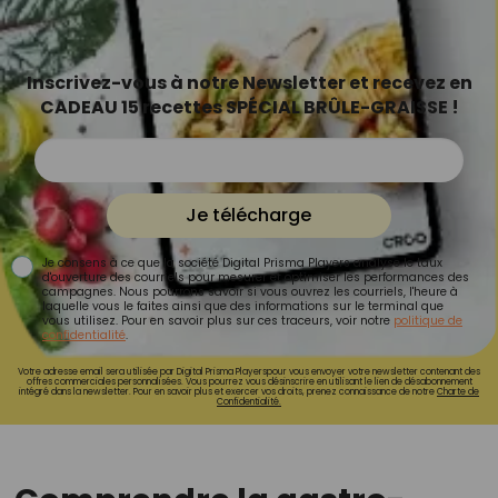
Inscrivez-vous à notre Newsletter et recevez en
CADEAU 15 recettes SPÉCIAL BRÛLE-GRAISSE !
Je télécharge
Je consens à ce que la société Digital Prisma Players analyse le taux
d'ouverture des courriels pour mesurer et optimiser les performances des
campagnes. Nous pourrons savoir si vous ouvrez les courriels, l'heure à
laquelle vous le faites ainsi que des informations sur le terminal que
vous utilisez. Pour en savoir plus sur ces traceurs, voir notre
politique de
confidentialité
.
Votre adresse email sera utilisée par Digital Prisma Playerspour vous envoyer votre newsletter contenant des
offres commerciales personnalisées. Vous pourrez vous désinscrire en utilisant le lien de désabonnement
intégré dans la newsletter. Pour en savoir plus et exercer vos droits, prenez connaissance de notre
Charte de
Confidentialité.