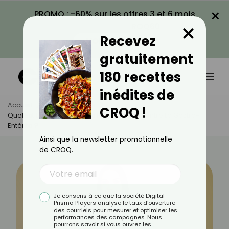
×
PROMO : -60% sur les offres 3 et 6 mois
×
avec le code CROQ60
Recevez
VOIR LA PROMO
gratuitement
180 recettes
inédites de
Accueil
Actus
Santé
CROQ !
Quel Est Le Médicament Le Plus Efficace Contre La Gastro-
Entérite ?
Ainsi que la newsletter promotionnelle
de CROQ.
Je consens à ce que la société Digital
Prisma Players analyse le taux d'ouverture
des courriels pour mesurer et optimiser les
performances des campagnes. Nous
pourrons savoir si vous ouvrez les