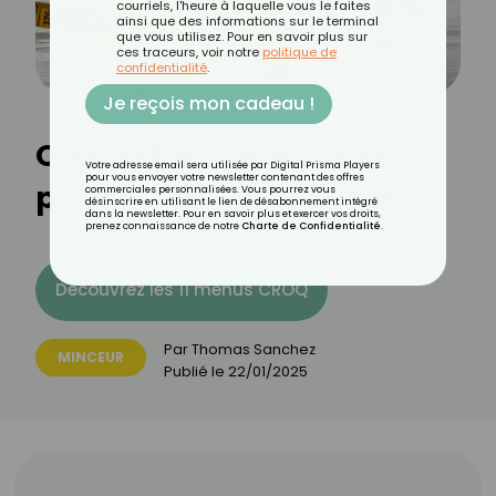
courriels, l'heure à laquelle vous le faites
ainsi que des informations sur le terminal
que vous utilisez. Pour en savoir plus sur
ces traceurs, voir notre
politique de
confidentialité
.
Je reçois mon cadeau !
Quel est le meilleur thé
Votre adresse email sera utilisée par Digital Prisma Players
pour vous envoyer votre newsletter contenant des offres
pour brûler les graisses ?
commerciales personnalisées. Vous pourrez vous
désinscrire en utilisant le lien de désabonnement intégré
dans la newsletter. Pour en savoir plus et exercer vos droits,
prenez connaissance de notre
Charte de Confidentialité
.
Découvrez les 11 menus CROQ
Par
Thomas Sanchez
MINCEUR
Publié le
22/01/2025