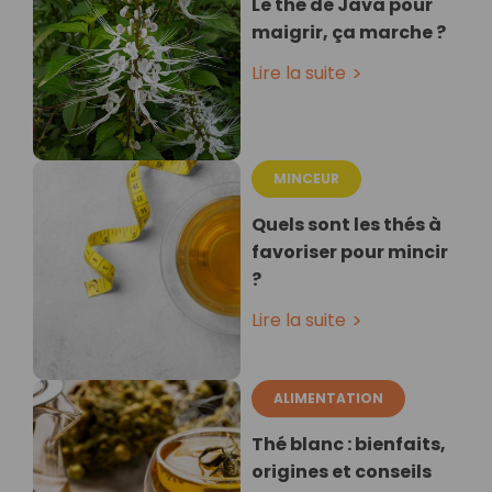
Le thé de Java pour
maigrir, ça marche ?
Lire la suite
MINCEUR
Quels sont les thés à
favoriser pour mincir
?
Lire la suite
ALIMENTATION
Thé blanc : bienfaits,
origines et conseils