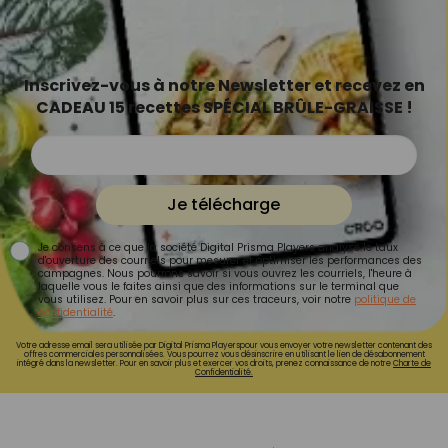
Inscrivez-vous à notre Newsletter et recevez en
CADEAU 15 recettes SPÉCIAL BRÛLE-GRAISSE !
Je télécharge
Je consens à ce que la société Digital Prisma Players analyse le taux
d'ouverture des courriels pour mesurer et optimiser les performances des
campagnes. Nous pourrons savoir si vous ouvrez les courriels, l'heure à
laquelle vous le faites ainsi que des informations sur le terminal que
vous utilisez. Pour en savoir plus sur ces traceurs, voir notre
politique de
confidentialité
.
Votre adresse email sera utilisée par Digital Prisma Playerspour vous envoyer votre newsletter contenant des
offres commerciales personnalisées. Vous pourrez vous désinscrire en utilisant le lien de désabonnement
intégré dans la newsletter. Pour en savoir plus et exercer vos droits, prenez connaissance de notre
Charte de
Confidentialité.