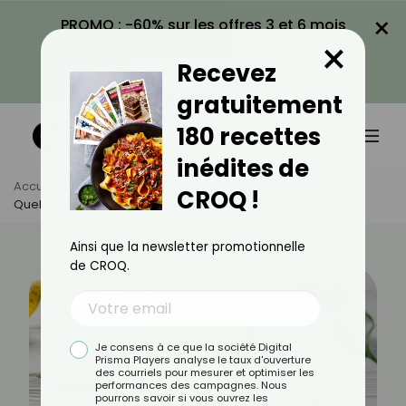
×
PROMO : -60% sur les offres 3 et 6 mois
×
avec le code CROQ60
Recevez
VOIR LA PROMO
gratuitement
180 recettes
inédites de
Accueil
Actus
Minceur
CROQ !
Quel Est Le Meilleur Thé Pour Brûler Les Graisses ?
Ainsi que la newsletter promotionnelle
de CROQ.
Je consens à ce que la société Digital
Prisma Players analyse le taux d'ouverture
des courriels pour mesurer et optimiser les
performances des campagnes. Nous
pourrons savoir si vous ouvrez les