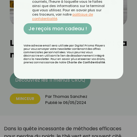
courriels, l'heure à laquelle vous le faites
ainsi que des informations sur le terminal
que vous utilisez. Pour en savoir plus sur
ces traceurs, voir notre
politique de
confidentialité
.
Je reçois mon cadeau !
Le thé vert pour maigrir : ça
Votre adresse email sera utilisée par Digital Prisma Players
pour vous envoyer votre newsletter contenant des offres
marche ?
commerciales personnalisées. Vous pourrez vous
désinscrire en utilisant le lien de désabonnement intégré
dans la newsletter. Pour en savoir plus et exercer vos droits,
prenez connaissance de notre
Charte de Confidentialité
.
Découvrez les 11 menus CROQ
Par
Thomas Sanchez
MINCEUR
Publié le
06/05/2024
Dans la quête incessante de méthodes efficaces
pour perdre du poids, le thé vert est souvent cité