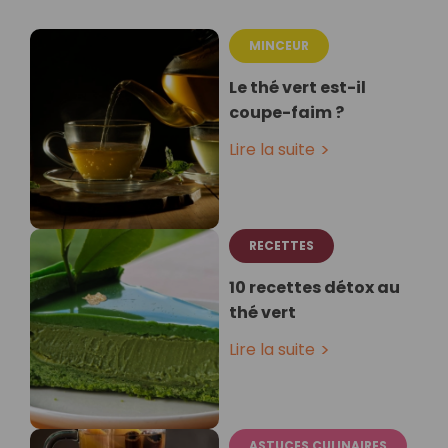
MINCEUR
Le thé vert est-il
coupe-faim ?
Lire la suite
RECETTES
10 recettes détox au
thé vert
Lire la suite
ASTUCES CULINAIRES