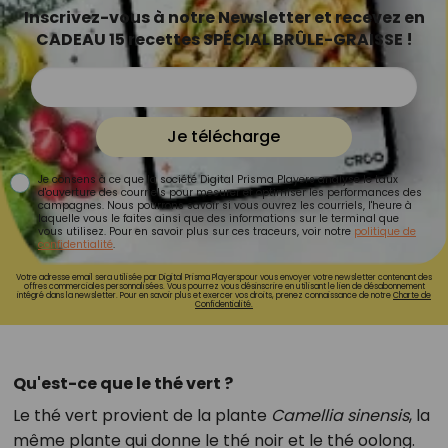
Inscrivez-vous à notre Newsletter et recevez en
CADEAU 15 recettes SPÉCIAL BRÛLE-GRAISSE !
Je télécharge
Je consens à ce que la société Digital Prisma Players analyse le taux
d'ouverture des courriels pour mesurer et optimiser les performances des
campagnes. Nous pourrons savoir si vous ouvrez les courriels, l'heure à
laquelle vous le faites ainsi que des informations sur le terminal que
vous utilisez. Pour en savoir plus sur ces traceurs, voir notre
politique de
confidentialité
.
Votre adresse email sera utilisée par Digital Prisma Playerspour vous envoyer votre newsletter contenant des
offres commerciales personnalisées. Vous pourrez vous désinscrire en utilisant le lien de désabonnement
intégré dans la newsletter. Pour en savoir plus et exercer vos droits, prenez connaissance de notre
Charte de
Confidentialité.
Qu'est-ce que le thé vert ?
Le thé vert provient de la plante
Camellia sinensis
, la
même plante qui donne le thé noir et le thé oolong.