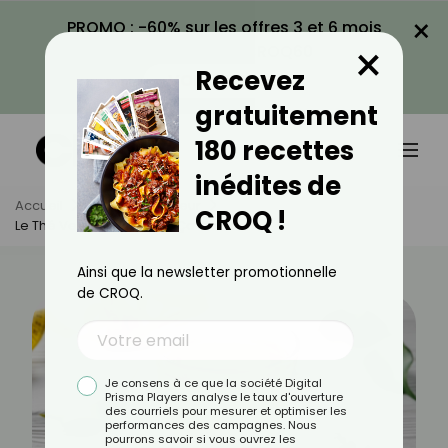
×
PROMO : -60% sur les offres 3 et 6 mois
×
avec le code CROQ60
Recevez
VOIR LA PROMO
gratuitement
180 recettes
inédites de
Accueil
Actus
Minceur
CROQ !
Le Thé Vert Pour Maigrir : Ça Marche ?
Ainsi que la newsletter promotionnelle
de CROQ.
Je consens à ce que la société Digital
Prisma Players analyse le taux d'ouverture
des courriels pour mesurer et optimiser les
performances des campagnes. Nous
pourrons savoir si vous ouvrez les