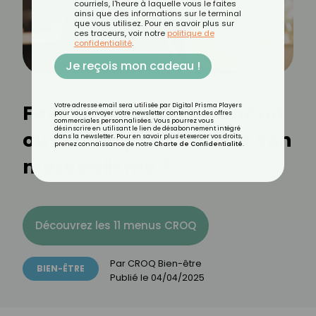
courriels, l'heure à laquelle vous le faites
ainsi que des informations sur le terminal
que vous utilisez. Pour en savoir plus sur
ces traceurs, voir notre
politique de
confidentialité
.
Je reçois mon cadeau !
Faut-il privilégier le chaud
Votre adresse email sera utilisée par Digital Prisma Players
pour vous envoyer votre newsletter contenant des offres
commerciales personnalisées. Vous pourrez vous
désinscrire en utilisant le lien de désabonnement intégré
ou le froid pour booster son
dans la newsletter. Pour en savoir plus et exercer vos droits,
prenez connaissance de notre
Charte de Confidentialité
.
métabolisme ?
Découvrez les 11 menus CROQ
Par
CROQ Bien-être
BIEN-ÊTRE
Publié le
04/04/2025