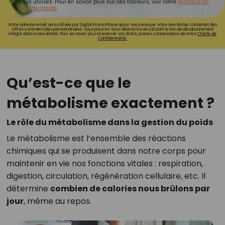
vous utilisez. Pour en savoir plus sur ces traceurs, voir notre
politique de
confidentialité
.
Votre adresse email sera utilisée par Digital Prisma Playerspour vous envoyer votre newsletter contenant des
offres commerciales personnalisées. Vous pourrez vous désinscrire en utilisant le lien de désabonnement
intégré dans la newsletter. Pour en savoir plus et exercer vos droits, prenez connaissance de notre
Charte de
Confidentialité.
Qu’est-ce que le
métabolisme exactement ?
Le rôle du métabolisme dans la gestion du poids
Le métabolisme est l’ensemble des réactions
chimiques qui se produisent dans notre corps pour
maintenir en vie nos fonctions vitales : respiration,
digestion, circulation, régénération cellulaire, etc. Il
détermine
combien de calories nous brûlons par
jour
, même au repos.