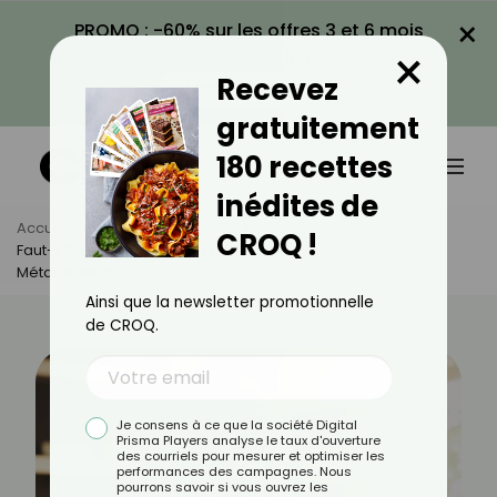
×
PROMO : -60% sur les offres 3 et 6 mois
×
avec le code CROQ60
Recevez
VOIR LA PROMO
gratuitement
180 recettes
inédites de
Accueil
Actus
Bien-Être
CROQ !
Faut-Il Privilégier Le Chaud Ou Le Froid Pour Booster Son
Métabolisme ?
Ainsi que la newsletter promotionnelle
de CROQ.
Je consens à ce que la société Digital
Prisma Players analyse le taux d'ouverture
des courriels pour mesurer et optimiser les
performances des campagnes. Nous
pourrons savoir si vous ouvrez les