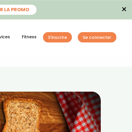
×
R LA PROMO
vices
Fitness
S'inscrire
Se connecter