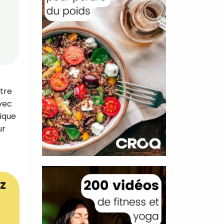
utre
vec
rique
ur
z