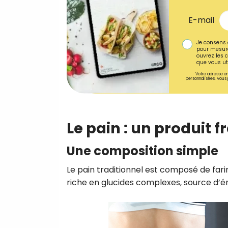
E-mail
Je consens 
pour mesure
ouvrez les c
que vous uti
Votre adresse em
personnalisées. Vous 
Le pain : un produit f
Une composition simple
Le pain traditionnel est composé de farine
riche en glucides complexes, source d’én