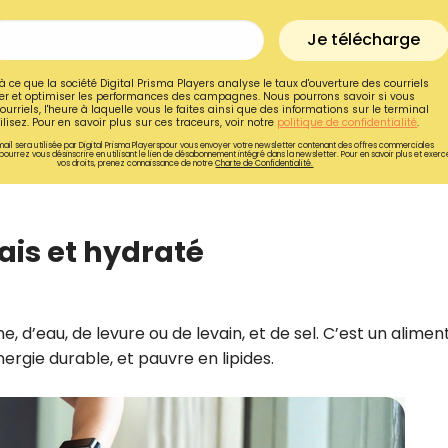
Je télécharge
à ce que la société Digital Prisma Players analyse le taux d'ouverture des courriels
r et optimiser les performances des campagnes. Nous pourrons savoir si vous
ourriels, l'heure à laquelle vous le faites ainsi que des informations sur le terminal
lisez. Pour en savoir plus sur ces traceurs, voir notre
politique de confidentialité
.
ail sera utilisée par Digital Prisma Playerspour vous envoyer votre newsletter contenant des offres commerciales
pourrez vous désinscrire en utilisant le lien de désabonnement intégré dans la newsletter. Pour en savoir plus et exerc
vos droits, prenez connaissance de notre
Charte de Confidentialité.
rais et hydraté
Recevez gratuitemen
, d’eau, de levure ou de levain, et de sel. C’est un alimen
ergie durable, et pauvre en lipides.
recettes inédites de
!
Ainsi que la newsletter promotio