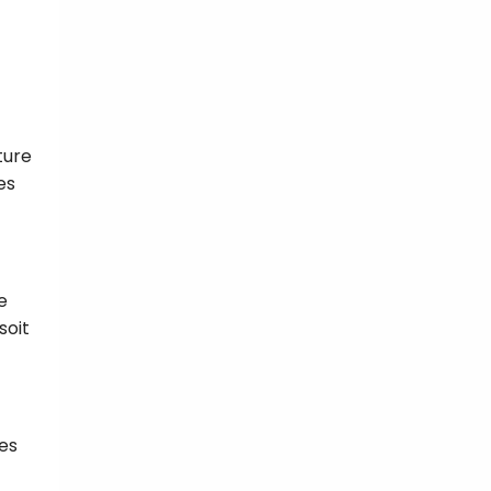
ture
es
e
soit
les