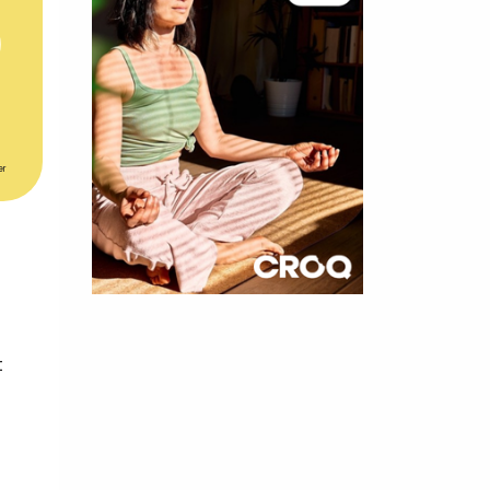
er
×
t 180
t
 CROQ
nnelle de