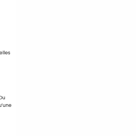
elles
 Du
u’une