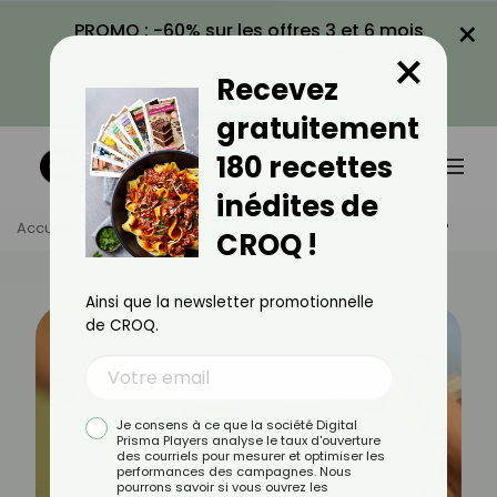
×
PROMO : -60% sur les offres 3 et 6 mois
×
avec le code CROQ60
Recevez
VOIR LA PROMO
gratuitement
180 recettes
inédites de
Accueil
Actus
Santé
Quel Est Le Rôle De L'insuline ?
CROQ !
Ainsi que la newsletter promotionnelle
de CROQ.
Je consens à ce que la société Digital
Prisma Players analyse le taux d'ouverture
des courriels pour mesurer et optimiser les
performances des campagnes. Nous
pourrons savoir si vous ouvrez les