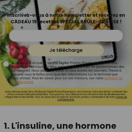
Inscrivez-vous à notre Newsletter et recevez en
CADEAU 15 recettes SPÉCIAL BRÛLE-GRAISSE !
Je télécharge
Je consens à ce que la société Digital Prisma Players analyse le taux
d'ouverture des courriels pour mesurer et optimiser les performances des
campagnes. Nous pourrons savoir si vous ouvrez les courriels, l'heure à
laquelle vous le faites ainsi que des informations sur le terminal que
vous utilisez. Pour en savoir plus sur ces traceurs, voir notre
politique de
confidentialité
.
Votre adresse email sera utilisée par Digital Prisma Playerspour vous envoyer votre newsletter contenant des
offres commerciales personnalisées. Vous pourrez vous désinscrire en utilisant le lien de désabonnement
intégré dans la newsletter. Pour en savoir plus et exercer vos droits, prenez connaissance de notre
Charte de
Confidentialité.
1. L'insuline, une hormone