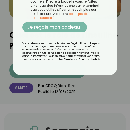
courriels, l'heure à laquelle vous le faites
ainsi que des informations sur le terminal
que vous utilisez. Pour en savoir plus sur
ces traceurs, voir notre
politique de
confidentialité
.
Je reçois mon cadeau !
Quel est le rôle de l'insuline
?
Votre adresse email sera utilisée par Digital Prisma Players
pour vous envoyer votre newsletter contenant des offres
commerciales personnalisées. Vous pourrez vous
désinscrire en utilisant le lien de désabonnement intégré
dans la newsletter. Pour en savoir plus et exercer vos droits,
prenez connaissance de notre
Charte de Confidentialité
.
Découvrez les 11 menus CROQ
Par
CROQ Bien-être
SANTÉ
Publié le
12/03/2025