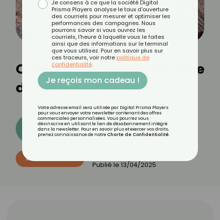
Je consens à ce que la société Digital
Prisma Players analyse le taux d'ouverture
des courriels pour mesurer et optimiser les
performances des campagnes. Nous
pourrons savoir si vous ouvrez les
courriels, l'heure à laquelle vous le faites
ainsi que des informations sur le terminal
que vous utilisez. Pour en savoir plus sur
ces traceurs, voir notre
politique de
Quel est l'index glycémique
confidentialité
.
Je reçois mon cadeau !
de la sauce béchamel ?
Votre adresse email sera utilisée par Digital Prisma Players
pour vous envoyer votre newsletter contenant des offres
commerciales personnalisées. Vous pourrez vous
désinscrire en utilisant le lien de désabonnement intégré
Découvrez les 11 menus CROQ
dans la newsletter. Pour en savoir plus et exercer vos droits,
prenez connaissance de notre
Charte de Confidentialité
.
Par
CROQ Cuisine
ALIMENTATION
Publié le
13/04/2025