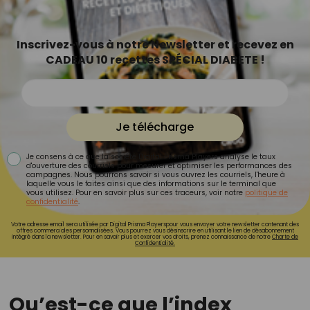
Inscrivez-vous à notre Newsletter et recevez en
CADEAU 10 recettes SPÉCIAL DIABETE !
Je télécharge
Je consens à ce que la société Digital Prisma Players analyse le taux
d'ouverture des courriels pour mesurer et optimiser les performances des
campagnes. Nous pourrons savoir si vous ouvrez les courriels, l'heure à
laquelle vous le faites ainsi que des informations sur le terminal que
vous utilisez. Pour en savoir plus sur ces traceurs, voir notre
politique de
confidentialité
.
Votre adresse email sera utilisée par Digital Prisma Playerspour vous envoyer votre newsletter contenant des
offres commerciales personnalisées. Vous pourrez vous désinscrire en utilisant le lien de désabonnement
intégré dans la newsletter. Pour en savoir plus et exercer vos droits, prenez connaissance de notre
Charte de
Confidentialité.
Qu’est-ce que l’index