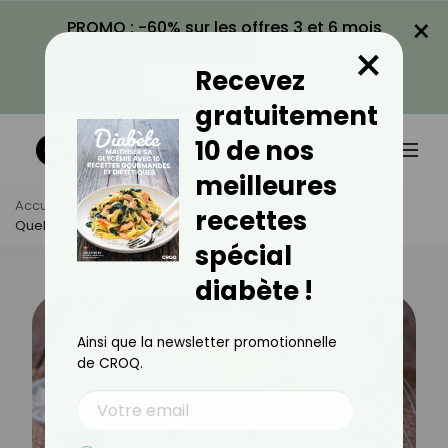
×
PROMO : -60% sur les offres 3 et 6 mois
×
avec le code CROQ60
Recevez
VOIR LA PROMO
gratuitement
10 de nos
meilleures
Accueil
Actus
Alimentation
recettes
Quel Est L'index Glycémique De La Sauce Béchamel ?
spécial
diabète !
Ainsi que la newsletter promotionnelle
de CROQ.