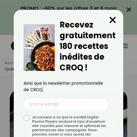
×
PROMO : -60% sur les offres 3 et 6 mois
×
avec le code CROQ60
Recevez
VOIR LA PROMO
gratuitement
180 recettes
inédites de
Accueil
Actus
Alimentation
CROQ !
Quelle Est La Différence Entre Un Roux Et Une Béchamel ?
Ainsi que la newsletter promotionnelle
de CROQ.
Je consens à ce que la société Digital
Prisma Players analyse le taux d'ouverture
des courriels pour mesurer et optimiser les
performances des campagnes. Nous
pourrons savoir si vous ouvrez les