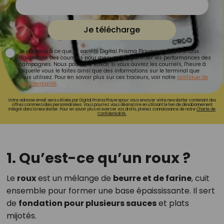
Je télécharge
Je consens à ce que la société Digital Prisma Players analyse le taux
d'ouverture des courriels pour mesurer et optimiser les performances des
campagnes. Nous pourrons savoir si vous ouvrez les courriels, l'heure à
laquelle vous le faites ainsi que des informations sur le terminal que
vous utilisez. Pour en savoir plus sur ces traceurs, voir notre
politique de
confidentialité
.
Votre adresse email sera utilisée par Digital Prisma Playerspour vous envoyer votre newsletter contenant des
offres commerciales personnalisées. Vous pourrez vous désinscrire en utilisant le lien de désabonnement
intégré dans la newsletter. Pour en savoir plus et exercer vos droits, prenez connaissance de notre
Charte de
Confidentialité.
1. Qu’est-ce qu’un roux ?
Le
roux
est un mélange de
beurre et de farine
, cuit
ensemble pour former une base épaississante. Il sert
de
fondation pour plusieurs sauces
et plats
mijotés.