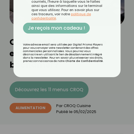
courriels, l'heure à laquelle vous le faites
ainsi que des informations sur le terminal
que vous utilisez. Pour en savoir plus sur
ces traceurs, voir notre
politique de
confidentialité
.
Je reçois mon cadeau !
Quelle est la différence
Votre adresse email sera utilisée par Digital Prisma Players
pour vous envoyer votre newsletter contenant des offres
entre un roux et une
commerciales personnalisées. Vous pourrez vous
désinscrire en utilisant le lien de désabonnement intégré
dans la newsletter. Pour en savoir plus et exercer vos droits,
béchamel ?
prenez connaissance de notre
Charte de Confidentialité
.
Découvrez les 11 menus CROQ
Par
CROQ Cuisine
ALIMENTATION
Publié le
05/02/2025