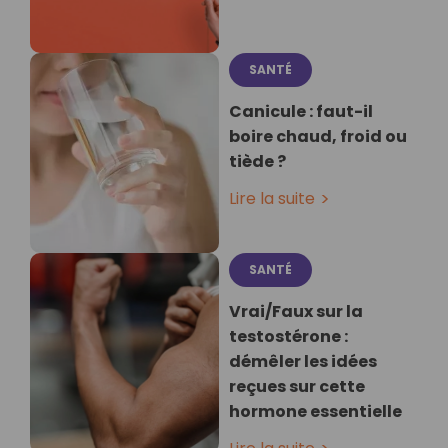
SANTÉ
Canicule : faut-il
boire chaud, froid ou
tiède ?
Lire la suite
SANTÉ
Vrai/Faux sur la
testostérone :
démêler les idées
reçues sur cette
hormone essentielle