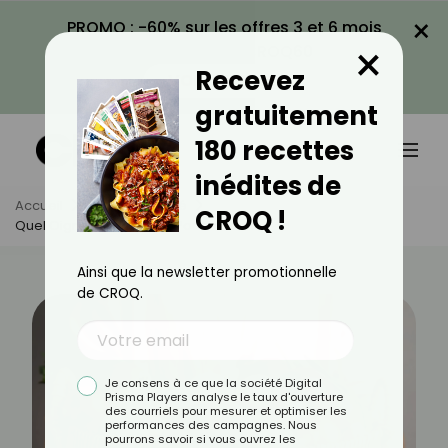
×
PROMO : -60% sur les offres 3 et 6 mois
×
avec le code CROQ60
Recevez
VOIR LA PROMO
gratuitement
180 recettes
inédites de
Accueil
Actus
Santé
CROQ !
Quel Oignon Est Meilleur Pour La Santé ?
Ainsi que la newsletter promotionnelle
de CROQ.
Je consens à ce que la société Digital
Prisma Players analyse le taux d'ouverture
des courriels pour mesurer et optimiser les
performances des campagnes. Nous
pourrons savoir si vous ouvrez les