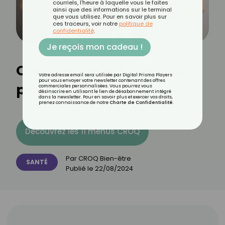
courriels, l'heure à laquelle vous le faites
ainsi que des informations sur le terminal
que vous utilisez. Pour en savoir plus sur
ces traceurs, voir notre
politique de
confidentialité
.
Je reçois mon cadeau !
Quel oignon est meilleur
Votre adresse email sera utilisée par Digital Prisma Players
pour vous envoyer votre newsletter contenant des offres
pour la santé ?
commerciales personnalisées. Vous pourrez vous
désinscrire en utilisant le lien de désabonnement intégré
dans la newsletter. Pour en savoir plus et exercer vos droits,
prenez connaissance de notre
Charte de Confidentialité
.
Découvrez les 11 menus CROQ
Par
CROQ Bien-être
SANTÉ
Publié le
22/08/2024