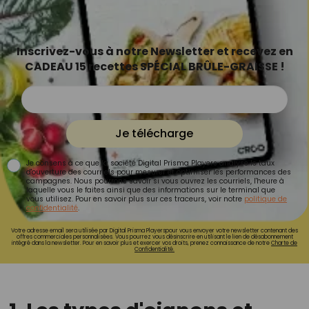
Inscrivez-vous à notre Newsletter et recevez en
CADEAU 15 recettes SPÉCIAL BRÛLE-GRAISSE !
Je télécharge
Je consens à ce que la société Digital Prisma Players analyse le taux
d'ouverture des courriels pour mesurer et optimiser les performances des
campagnes. Nous pourrons savoir si vous ouvrez les courriels, l'heure à
laquelle vous le faites ainsi que des informations sur le terminal que
vous utilisez. Pour en savoir plus sur ces traceurs, voir notre
politique de
confidentialité
.
Votre adresse email sera utilisée par Digital Prisma Playerspour vous envoyer votre newsletter contenant des
offres commerciales personnalisées. Vous pourrez vous désinscrire en utilisant le lien de désabonnement
intégré dans la newsletter. Pour en savoir plus et exercer vos droits, prenez connaissance de notre
Charte de
Confidentialité.