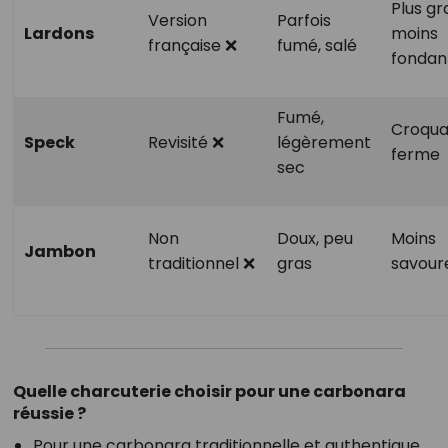
Plus gr
Version
Parfois
Lardons
moins
française ❌
fumé, salé
fondan
Fumé,
Croqua
Speck
Revisité ❌
légèrement
ferme
sec
Non
Doux, peu
Moins
Jambon
traditionnel ❌
gras
savour
Quelle charcuterie choisir pour une carbonara
réussie ?
Pour une carbonara traditionnelle et authentique