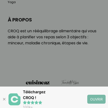
Yoga
À PROPOS
CROQ est un rééquilibrage alimentaire qui vous
aide à planifier vos repas selon 3 objectifs :
minceur, maladie chronique, étapes de vie.
Téléchargez
CROQ !
✕
OUVRIR
100k+