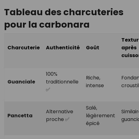
Tableau des charcuteries
pour la carbonara
Textur
Charcuterie
Authenticité
Goût
après
cuisso
100%
Riche,
Fondan
Guanciale
traditionnelle
intense
crousti
✅
Salé,
Alternative
Similai
Pancetta
légèrement
proche ✅
guanci
épicé