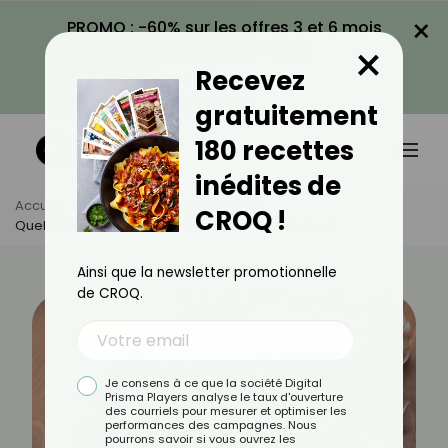
×
PROMO : -60% sur les offres 3 et 6 mois
×
avec le code CROQ60
Recevez
VOIR LA PROMO
gratuitement
180 recettes
inédites de
Accueil
Actus
Astuces Culinaires
CROQ !
Quelle Charcuterie Mettre Dans Une Carbonara ?
Ainsi que la newsletter promotionnelle
de CROQ.
Je consens à ce que la société Digital
Prisma Players analyse le taux d'ouverture
des courriels pour mesurer et optimiser les
performances des campagnes. Nous
pourrons savoir si vous ouvrez les