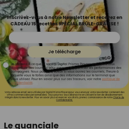
Inscrivez-vous à notre Newsletter et recevez en
CADEAU 15 recettes SPÉCIAL BRÛLE-GRAISSE !
Je télécharge
Je consens à ce que la société Digital Prisma Players analyse le taux
d'ouverture des courriels pour mesurer et optimiser les performances des
campagnes. Nous pourrons savoir si vous ouvrez les courriels, l'heure à
laquelle vous le faites ainsi que des informations sur le terminal que
vous utilisez. Pour en savoir plus sur ces traceurs, voir notre
politique de
confidentialité
.
Votre adresse email sera utilisée par Digital Prisma Playerspour vous envoyer votre newsletter contenant des
offres commerciales personnalisées. Vous pourrez vous désinscrire en utilisant le lien de désabonnement
intégré dans la newsletter. Pour en savoir plus et exercer vos droits, prenez connaissance de notre
Charte de
Confidentialité.
Le guanciale