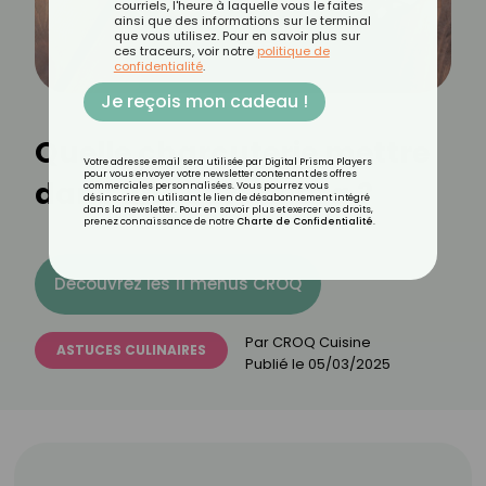
courriels, l'heure à laquelle vous le faites
ainsi que des informations sur le terminal
que vous utilisez. Pour en savoir plus sur
ces traceurs, voir notre
politique de
confidentialité
.
Je reçois mon cadeau !
Quelle charcuterie mettre
Votre adresse email sera utilisée par Digital Prisma Players
pour vous envoyer votre newsletter contenant des offres
dans une carbonara ?
commerciales personnalisées. Vous pourrez vous
désinscrire en utilisant le lien de désabonnement intégré
dans la newsletter. Pour en savoir plus et exercer vos droits,
prenez connaissance de notre
Charte de Confidentialité
.
Découvrez les 11 menus CROQ
Par
CROQ Cuisine
ASTUCES CULINAIRES
Publié le
05/03/2025