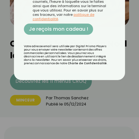
courriels, l'heure à laquelle vous le faites
ainsi que des informations sur le terminal
que vous utilisez. Pour en savoir plus sur
ces traceurs, voir notre
politique de
confidentialité
.
Je reçois mon cadeau !
Quelle est la bûche de Noël
Votre adresse email sera utilisée par Digital Prisma Players
pour vous envoyer votre newsletter contenant des offres
la plus calorique ?
commerciales personnalisées. Vous pourrez vous
désinscrire en utilisant le lien de désabonnement intégré
dans la newsletter. Pour en savoir plus et exercer vos droits,
prenez connaissance de notre
Charte de Confidentialité
.
Découvrez les 11 menus CROQ
Par
Thomas Sanchez
MINCEUR
Publié le
05/12/2024