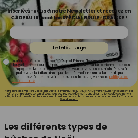
Inscrivez-vous à notre Newsletter et recevez en
CADEAU 15 recettes SPÉCIAL BRÛLE-GRAISSE !
Je télécharge
Je consens à ce que la société Digital Prisma Players analyse le taux
d'ouverture des courriels pour mesurer et optimiser les performances des
campagnes. Nous pourrons savoir si vous ouvrez les courriels, l'heure à
laquelle vous le faites ainsi que des informations sur le terminal que
vous utilisez. Pour en savoir plus sur ces traceurs, voir notre
politique de
confidentialité
.
Votre adresse email sera utilisée par Digital Prisma Playerspour vous envoyer votre newsletter contenant des
offres commerciales personnalisées. Vous pourrez vous désinscrire en utilisant le lien de désabonnement
intégré dans la newsletter. Pour en savoir plus et exercer vos droits, prenez connaissance de notre
Charte de
Confidentialité.
Les différents types de