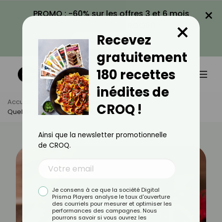
×
PROMO : -60% sur les offres 3 et 6 mois
×
avec le code CROQ60
Recevez
VOIR LA PROMO
gratuitement
180 recettes
inédites de
Accueil
Actus
Minceur
CROQ !
Quelle Est La Bûche De Noël La Plus Calorique ?
Ainsi que la newsletter promotionnelle
de CROQ.
Je consens à ce que la société Digital
Prisma Players analyse le taux d'ouverture
des courriels pour mesurer et optimiser les
performances des campagnes. Nous
pourrons savoir si vous ouvrez les