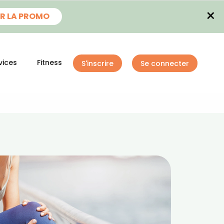
×
R LA PROMO
vices
Fitness
S'inscrire
Se connecter