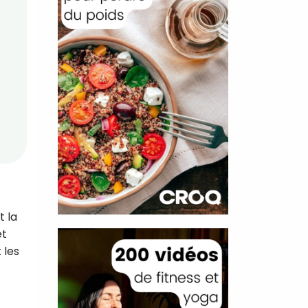
t la
et
 les