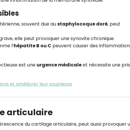
 une inflammation de la membrane synoviale.
sibles
ctérienne, souvent due au
staphylocoque doré
, peut
grave, elle peut provoquer une synovite chronique.
mme l’
hépatite B ou C
peuvent causer des inflammation
fectieuse est une
urgence médicale
et nécessite une pri
ions et améliorer leur souplesse
re articulaire
rescence du cartilage articulaire, peut aussi provoquer 