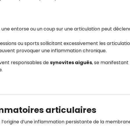
CROQ.
, une entorse ou un coup sur une articulation peut décle
Je consens à ce que la société Digi
Prisma Players analyse le taux d'ou
des courriels pour mesurer et optim
essions ou sports sollicitant excessivement les articulati
performances des campagnes. No
 peuvent provoquer une inflammation chronique.
pourrons savoir si vous ouvrez les co
l'heure à laquelle vous le faites ains
uvent responsables de
synovites aiguës
, se manifestant
des informations sur le terminal qu
utilisez. Pour en savoir plus sur ces 
e.
voir notre
politique de confidentialit
Je reçois mon cadeau !
Votre adresse email sera utilisée par Digital Prisma Playe
envoyer votre newsletter contenant des offres commercial
mmatoires articulaires
personnalisées. Vous pourrez vous désinscrire en utilisan
désabonnement intégré dans la newsletter. Pour en savoi
exercer vos droits, prenez connaissance de notre
Charte 
Confidentialité
.
 l’origine d’une inflammation persistante de la membran