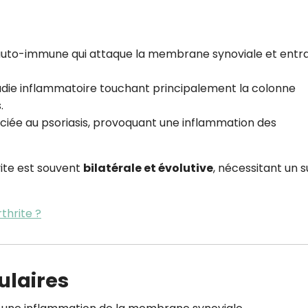
auto-immune qui attaque la membrane synoviale et entr
adie inflammatoire touchant principalement la colonne
.
ociée au psoriasis, provoquant une inflammation des
vite est souvent
bilatérale et évolutive
, nécessitant un su
thrite ?
culaires