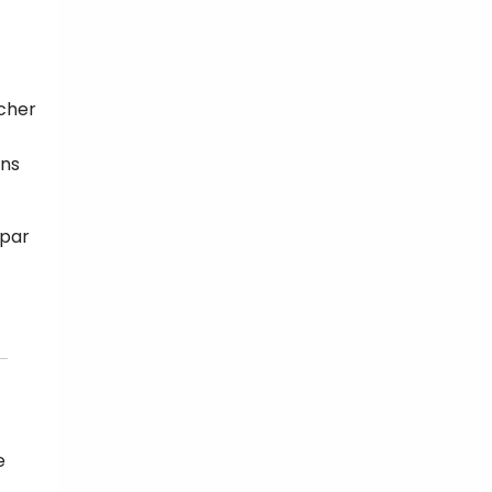
ncher
tal
verture
iser les
ons
us
urriels,
i que
 par
e vous
traceurs,
é
.
rs pour vous
es
t le lien de
r plus et
de
e