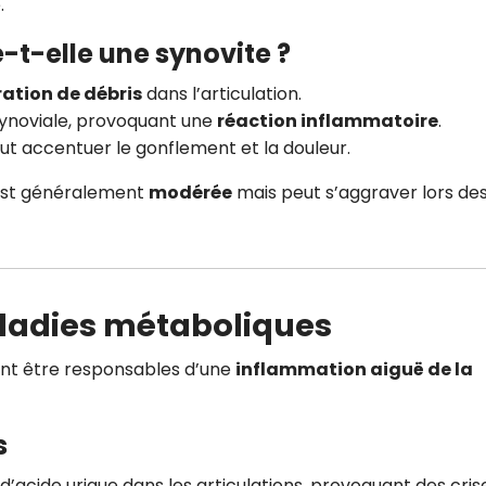
.
-t-elle une synovite ?
ration de débris
dans l’articulation.
synoviale, provoquant une
réaction inflammatoire
.
eut accentuer le gonflement et la douleur.
 est généralement
modérée
mais peut s’aggraver lors de
maladies métaboliques
nt être responsables d’une
inflammation aiguë de la
s
d’acide urique dans les articulations, provoquant des cris