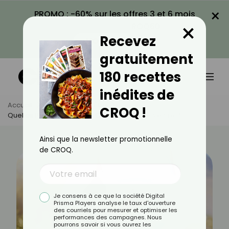
×
PROMO : -60% sur les offres 3 et 6 mois
×
avec le code CROQ60
Recevez
VOIR LA PROMO
gratuitement
180 recettes
inédites de
Accueil
Actus
Bien-Être
CROQ !
Quelles Postures De Yoga Contre Le Mal De Ventre ?
Ainsi que la newsletter promotionnelle
de CROQ.
Je consens à ce que la société Digital
Prisma Players analyse le taux d'ouverture
des courriels pour mesurer et optimiser les
performances des campagnes. Nous
pourrons savoir si vous ouvrez les