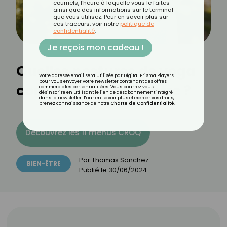
courriels, l'heure à laquelle vous le faites
ainsi que des informations sur le terminal
que vous utilisez. Pour en savoir plus sur
ces traceurs, voir notre
politique de
confidentialité
.
Je reçois mon cadeau !
Quelles postures de yoga
Votre adresse email sera utilisée par Digital Prisma Players
pour vous envoyer votre newsletter contenant des offres
contre le mal de ventre ?
commerciales personnalisées. Vous pourrez vous
désinscrire en utilisant le lien de désabonnement intégré
dans la newsletter. Pour en savoir plus et exercer vos droits,
prenez connaissance de notre
Charte de Confidentialité
.
Découvrez les 11 menus CROQ
Par
Thomas Sanchez
BIEN-ÊTRE
Publié le
30/06/2024