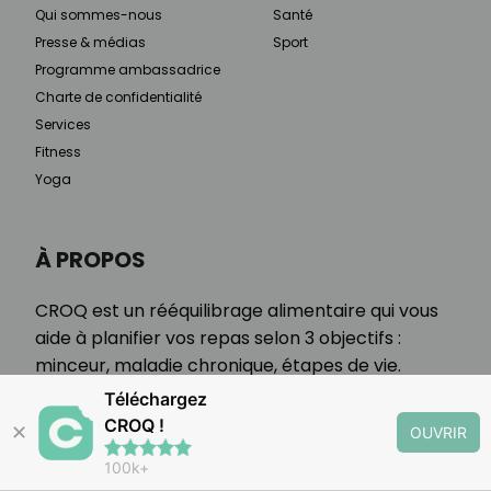
Qui sommes-nous
Santé
Presse & médias
Sport
Programme ambassadrice
Charte de confidentialité
Services
Fitness
Yoga
À PROPOS
CROQ est un rééquilibrage alimentaire qui vous
aide à planifier vos repas selon 3 objectifs :
minceur, maladie chronique, étapes de vie.
Téléchargez
CROQ !
✕
OUVRIR
100k+