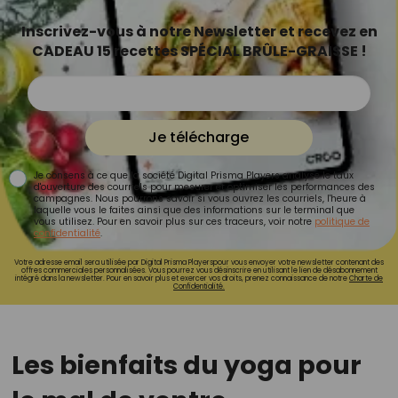
Inscrivez-vous à notre Newsletter et recevez en
CADEAU 15 recettes SPÉCIAL BRÛLE-GRAISSE !
Je télécharge
Je consens à ce que la société Digital Prisma Players analyse le taux
d'ouverture des courriels pour mesurer et optimiser les performances des
campagnes. Nous pourrons savoir si vous ouvrez les courriels, l'heure à
laquelle vous le faites ainsi que des informations sur le terminal que
vous utilisez. Pour en savoir plus sur ces traceurs, voir notre
politique de
confidentialité
.
Votre adresse email sera utilisée par Digital Prisma Playerspour vous envoyer votre newsletter contenant des
offres commerciales personnalisées. Vous pourrez vous désinscrire en utilisant le lien de désabonnement
intégré dans la newsletter. Pour en savoir plus et exercer vos droits, prenez connaissance de notre
Charte de
Confidentialité.
Les bienfaits du yoga pour