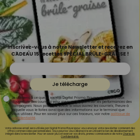
Inscrivez-vous à notre Newsletter et recevez en
CADEAU 15 recettes SPÉCIAL BRÛLE-GRAISSE !
Je télécharge
Je consens à ce que la société Digital Prisma Players analyse le taux
d'ouverture des courriels pour mesurer et optimiser les performances des
campagnes. Nous pourrons savoir si vous ouvrez les courriels, l'heure à
laquelle vous le faites ainsi que des informations sur le terminal que
vous utilisez. Pour en savoir plus sur ces traceurs, voir notre
politique de
confidentialité
.
Votre adresse email sera utilisée par Digital Prisma Playerspour vous envoyer votre newsletter contenant des
offres commerciales personnalisées. Vous pourrez vous désinscrire en utilisant le lien de désabonnement
intégré dans la newsletter. Pour en savoir plus et exercer vos droits, prenez connaissance de notre
Charte de
Confidentialité.