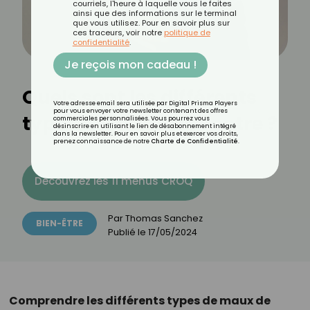
courriels, l'heure à laquelle vous le faites
ainsi que des informations sur le terminal
que vous utilisez. Pour en savoir plus sur
ces traceurs, voir notre
politique de
confidentialité
.
Je reçois mon cadeau !
Quels sont les différents
Votre adresse email sera utilisée par Digital Prisma Players
pour vous envoyer votre newsletter contenant des offres
types de maux de ventre ?
commerciales personnalisées. Vous pourrez vous
désinscrire en utilisant le lien de désabonnement intégré
dans la newsletter. Pour en savoir plus et exercer vos droits,
prenez connaissance de notre
Charte de Confidentialité
.
Découvrez les 11 menus CROQ
Par
Thomas Sanchez
BIEN-ÊTRE
Publié le
17/05/2024
Comprendre les différents types de maux de