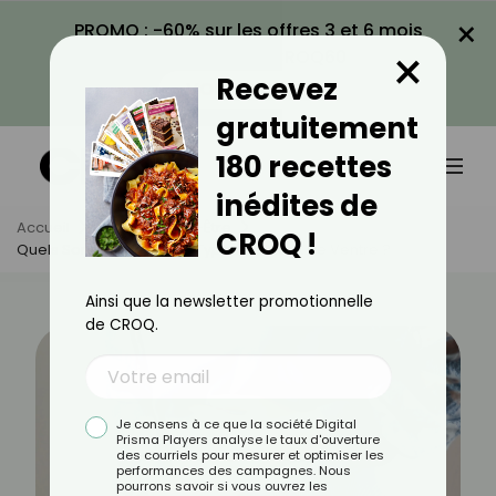
×
PROMO : -60% sur les offres 3 et 6 mois
×
avec le code CROQ60
Recevez
VOIR LA PROMO
gratuitement
180 recettes
inédites de
Accueil
Actus
Bien-Être
CROQ !
Quels Sont Les Différents Types De Maux De Ventre ?
Ainsi que la newsletter promotionnelle
de CROQ.
Je consens à ce que la société Digital
Prisma Players analyse le taux d'ouverture
des courriels pour mesurer et optimiser les
performances des campagnes. Nous
pourrons savoir si vous ouvrez les