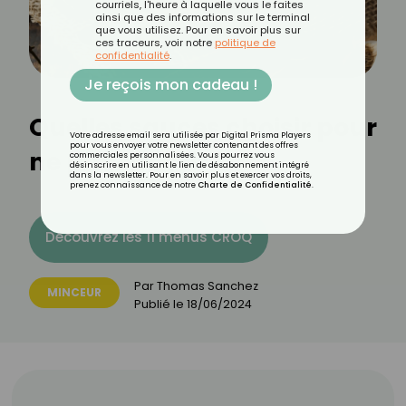
courriels, l'heure à laquelle vous le faites
ainsi que des informations sur le terminal
que vous utilisez. Pour en savoir plus sur
ces traceurs, voir notre
politique de
confidentialité
.
Je reçois mon cadeau !
Quelles sauces choisir pour
Votre adresse email sera utilisée par Digital Prisma Players
pour vous envoyer votre newsletter contenant des offres
ne pas grossir ?
commerciales personnalisées. Vous pourrez vous
désinscrire en utilisant le lien de désabonnement intégré
dans la newsletter. Pour en savoir plus et exercer vos droits,
prenez connaissance de notre
Charte de Confidentialité
.
Découvrez les 11 menus CROQ
Par
Thomas Sanchez
MINCEUR
Publié le
18/06/2024