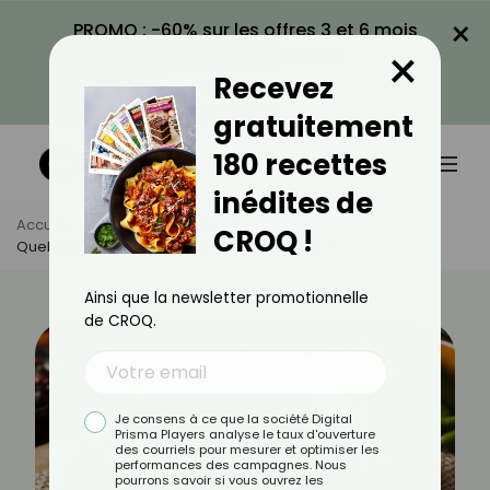
×
PROMO : -60% sur les offres 3 et 6 mois
×
avec le code CROQ60
Recevez
VOIR LA PROMO
gratuitement
180 recettes
inédites de
Accueil
Actus
Minceur
CROQ !
Quelles Sauces Choisir Pour Ne Pas Grossir ?
Ainsi que la newsletter promotionnelle
de CROQ.
Je consens à ce que la société Digital
Prisma Players analyse le taux d'ouverture
des courriels pour mesurer et optimiser les
performances des campagnes. Nous
pourrons savoir si vous ouvrez les