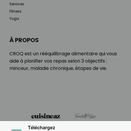
Services
Fitness
Yoga
À PROPOS
CROQ est un rééquilibrage alimentaire qui vous
aide à planifier vos repas selon 3 objectifs :
minceur, maladie chronique, étapes de vie.
Téléchargez