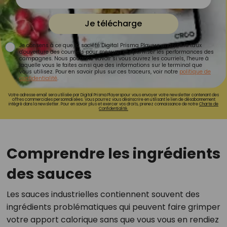
Je télécharge
Je consens à ce que la société Digital Prisma Players analyse le taux
d'ouverture des courriels pour mesurer et optimiser les performances des
campagnes. Nous pourrons savoir si vous ouvrez les courriels, l'heure à
laquelle vous le faites ainsi que des informations sur le terminal que
vous utilisez. Pour en savoir plus sur ces traceurs, voir notre
politique de
confidentialité
.
Votre adresse email sera utilisée par Digital Prisma Playerspour vous envoyer votre newsletter contenant des
offres commerciales personnalisées. Vous pourrez vous désinscrire en utilisant le lien de désabonnement
intégré dans la newsletter. Pour en savoir plus et exercer vos droits, prenez connaissance de notre
Charte de
Confidentialité.
Comprendre les ingrédients
des sauces
Les sauces industrielles contiennent souvent des
ingrédients problématiques qui peuvent faire grimper
votre apport calorique sans que vous vous en rendiez