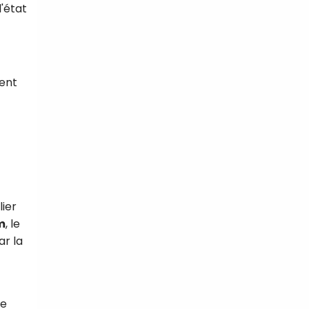
'état
ient
lier
m
, le
ar la
de