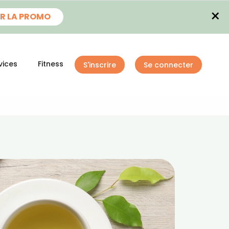
×
R LA PROMO
vices
Fitness
S'inscrire
Se connecter