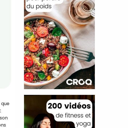
r que
t
ison
ons