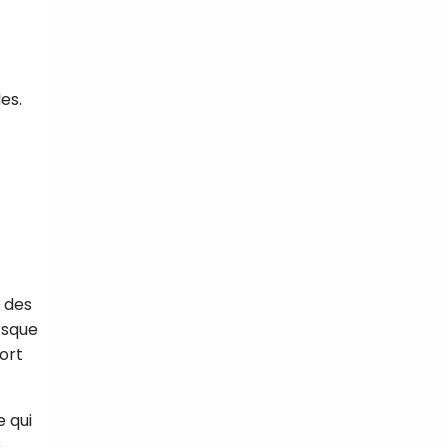
es.
e des
rsque
ort
e qui
e