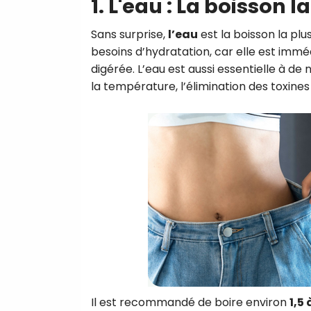
1. L'eau : La boisson 
Sans surprise,
l’eau
est la boisson la pl
besoins d’hydratation, car elle est imm
digérée. L’eau est aussi essentielle à de
la température, l’élimination des toxines p
Il est recommandé de boire environ
1,5 