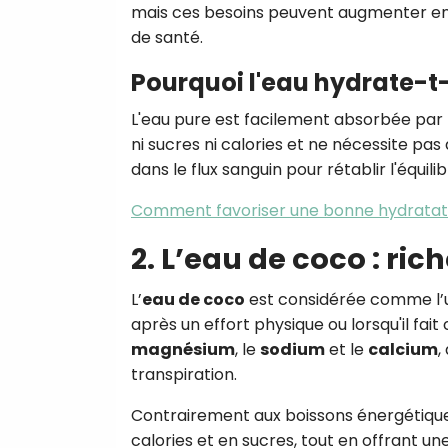
mais ces besoins peuvent augmenter en f
de santé.
Pourquoi l'eau hydrate-t-e
L'eau pure est facilement absorbée par l
ni sucres ni calories et ne nécessite pa
dans le flux sanguin pour rétablir l'équi
Comment favoriser une bonne hydratat
2. L’eau de coco : ric
L’
eau de coco
est considérée comme l’un
après un effort physique ou lorsqu'il fai
magnésium
, le
sodium
et le
calcium
,
transpiration.
Contrairement aux boissons énergétiques
calories et en sucres, tout en offrant u