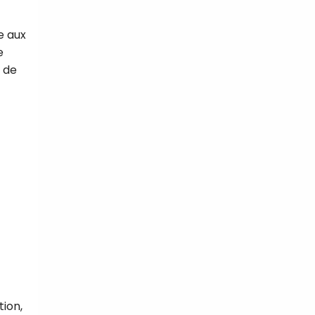
e aux
e
n de
tal
verture
iser les
us
urriels,
i que
e vous
traceurs,
é
.
rs pour vous
es
t le lien de
r plus et
de
ion,