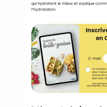
qui hydratent le mieux et explique comm
l’hydratation.
Inscriv
en 
E-mail
Je consens 
pour mesure
ouvrez les c
que vous uti
Votre adresse em
personnalisées. Vous 