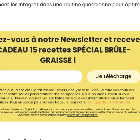
ent les intégrer dans une routine quotidienne pour optim
ez-vous à notre Newsletter et receve
CADEAU 15 recettes SPÉCIAL BRÛLE-
GRAISSE !
Je télécharge
à ce que la société Digital Prisma Players analyse le taux d'ouverture des courriels
r et optimiser les performances des campagnes. Nous pourrons savoir si vous
ourriels, l'heure à laquelle vous le faites ainsi que des informations sur le terminal
Recevez gratuitemen
lisez. Pour en savoir plus sur ces traceurs, voir notre
politique de confidentialité
.
ail sera utilisée par Digital Prisma Playerspour vous envoyer votre newsletter contenant des offres commerciales
recettes inédites de
pourrez vous désinscrire en utilisant le lien de désabonnement intégré dans la newsletter. Pour en savoir plus et exerc
vos droits, prenez connaissance de notre
Charte de Confidentialité.
!
Ainsi que la newsletter promotio