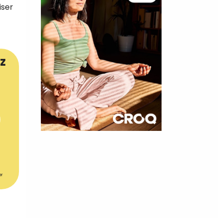
iser
z
×
t 180
 CROQ
er
nnelle de